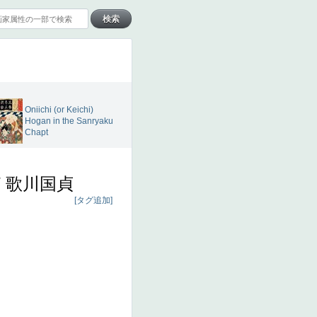
Oniichi (or Keichi)
Hogan in the Sanryaku
Chapt
/
歌川国貞
[タグ追加]