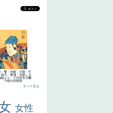
引・暫・外郞・六部・不
・助六・景淸・五郞』大
錦絵より、三代目市川團
十郎の外郎売
すべて見る
美女
女性