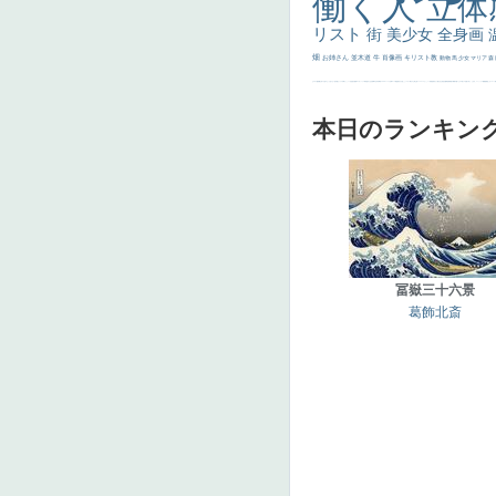
働く人
立体
リスト
街
美少女
全身画
畑
お姉さん
並木道
牛
肖像画
キリスト教
動物
馬
少女
マリア
森
士
マダム
配給
嫌な目つき
色
w]
こっち見てない
色白
聖セシリア
白馬
かっこいい女性
座る
画質
last
ヴィーナス
剣
哀愁
白人少女
食事中
山本芳翠
麦
alciato
ハーレム
女神
ローマ教皇
奥行き
火起こし
シスター
東方の三博士
雪
114514
かっこいい
受胎告知
天から覗き込む顔
設計図
挿絵
群衆
親子
裸婦
可愛い
ピサロ
美人
＃名画で学ぶ「たるみ」
ニーソックス
躍動感
黄色
こわい
コート
畦
本日のランキン
冨嶽三十六景
葛飾北斎