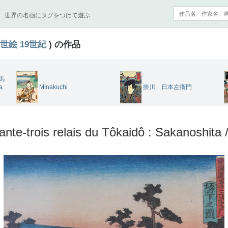
世界の名画にタグをつけて遊ぶ
世絵
19世紀
) の作品
亭馬
a
Minakuchi
掛川 日本左衞門
ante-trois relais du Tôkaidô : Sakanoshita 