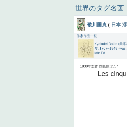
世界のタグ名画
歌川国貞
(
日本
浮
作家作品一覧
Kyokutei Bakin (曲
琴, 1767–1848) was 
late Ed
1830年製作
閲覧数:1557
Les cinqu