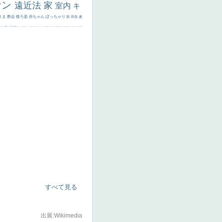
サン
遠近法
家
室内
キ
さま
教会
後ろ姿
赤ちゃん
ぽっちゃり
影
田舎
麦
代ギリシア
日本画
うさぎ
疲れた表情
悪女
フランス
くびれ
祈り
生活
光
弱気
ゴッホ
＃シスレーファン
苦悩
子供
麦わら帽子
駅
コントラスト
野菜
イエス
かわいい
レベチ
魚
美少年
列車
瓶
酒場
セックス
＃我が人生
美女イケメン
理想
悪魔
新聞写真
坊主
寝ている
手
歌川広重
ゆがみ
童顔
空中浮遊
ドラゴン
人物写真
星空
山
ひまわり
富嶽百景
１
お金持ち
騎
すべて見る
出展:Wikimedia