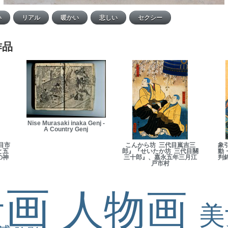
作品
Nise Murasaki inaka Genj -
A Country Genj
目市
こんから坊 三代目嵐吉三
象
と五
郎』『せいたか坊 三代目關
動
の神
三十郎』、嘉永五年三月江
判
戸市村
景画
人物画