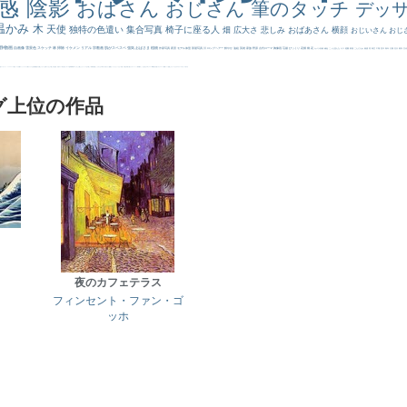
感
陰影
おばさん
おじさん
筆のタッチ
デッ
温かみ
木
天使
独特の色遣い
集合写真
椅子に座る人
畑
広大さ
悲しみ
おばあさん
横顔
おじいさん
おじ
静物画
自画像
雪景色
スケッチ
林
掃除
イケメン
リアル
宗教画
肌がスベスベ
強気
おばさま
植物
作家写真
夜景
モデル体型
部屋写真
川
ロングヘアー
鮮やか
油絵
英雄
家族
野原
古代ローマ
胸像画
荘厳
びっくり
花畑
橋
花
カメラ目線
補色
こっち見んな
キス
庭園
部屋
こんにちわ
素描
塔
青空
工場
巨木
青年
太陽
壮大
着衣
古
道
レンブラント・
sekkusu
暖かい
バブみ
靴下
ショッキング
人物が
クリアな空気感
黄色の太陽
じゃがいも
お墓
イケおじ
＃推しの絵
孔雀 天使
ホラー
気が強そう
ローマ皇帝
風車
港
エロ
これしか勝たん
リラックス
王子
厳しい表情
男性
船
こっちみんな
＃尊すぎて死にそう
聖書
セットがうまくいかない
天国 天使
王
本
美人画
カウボーイハット
海岸
帽子
こっち見るな
＃My Favirite
風景が
天国
イギリス
スーツ
精細
メイド
顔無し
オナニーおかず
＃オワーズ川カッコ良すぎ
グ上位の作品
夜のカフェテラス
フィンセント・ファン・ゴ
ッホ