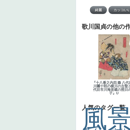
歌川国貞の他の
『十八番之内四 嫐 八代
川團十郎の横川の古聖
代目市川海老蔵の照日
子』U
人気のタグ一覧
風