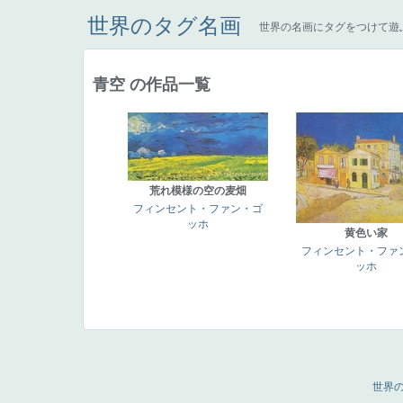
世界のタグ名画
世界の名画にタグをつけて遊
青空 の作品一覧
荒れ模様の空の麦畑
フィンセント・ファン・ゴ
ッホ
黄色い家
フィンセント・ファ
ッホ
世界