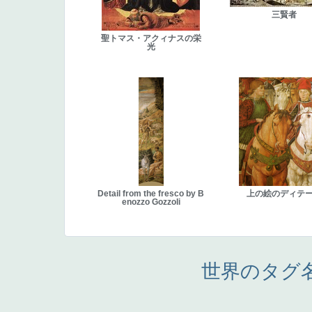
三賢者
聖トマス・アクィナスの栄
光
Detail from the fresco by B
上の絵のディテ
enozzo Gozzoli
世界のタグ