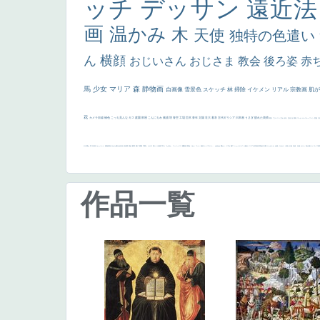
ッチ
デッサン
遠近
画
温かみ
木
天使
独特の色遣い
ん
横顔
おじいさん
おじさま
教会
後ろ姿
赤
馬
少女
マリア
森
静物画
自画像
雪景色
スケッチ
林
掃除
イケメン
リアル
宗教画
肌
花
カメラ目線
補色
こっち見んな
キス
庭園
部屋
こんにちわ
素描
塔
青空
工場
巨木
青年
太陽
壮大
着衣
古代ギリシア
日本画
うさぎ
疲れた表情
悪女
フランス
くびれ
祈り
生活
光
弱気
ゴッホ
＃シスレーファン
苦悩
子
の三博士
雪
114514
かっこいい
受胎告知
天から覗き込む顔
設計図
挿絵
群衆
親子
裸婦
可愛い
ピサロ
美人
＃名画で学ぶ「たるみ」
ニーソックス
躍動感
黄色
こわい
コート
畦道
レンブラント・
sekkusu
暖かい
バブみ
靴下
ショッキング
人物が
クリアな空気感
黄色の太陽
じゃがいも
お墓
イケおじ
＃推しの絵
孔雀 天使
ホラー
気が強そう
ローマ皇
作品一覧