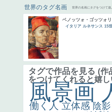
世界のタグ名画
世界の名画にタグをつけて遊
ベノッツォ・ゴッツォリ
イタリア
ルネサンス
15
タグで作品を見る
(
をつけてくれると嬉し
風景画
働く人
立体感
陰