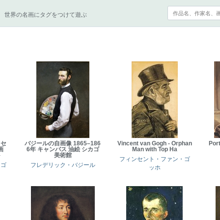
世界の名画にタグをつけて遊ぶ
ッセ
バジールの自画像 1865–186
Vincent van Gogh - Orphan
Port
画
6年 キャンバス 油絵 シカゴ
Man with Top Ha
ト
美術館
フィンセント・ファン・ゴ
・ゴ
フレデリック・バジール
ッホ