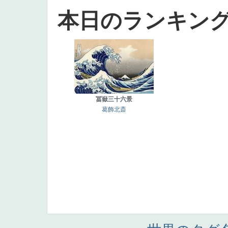
本日のランキン
冨嶽三十六景
葛飾北斎