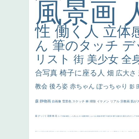
風景画
性
働く人
立体
ん
筆のタッチ
デ
リスト
街
美少女
全
合写真
椅子に座る人
畑
広大さ
教会
後ろ姿
赤ちゃん
ぽっちゃり
影
森
静物画
自画像
雪景色
スケッチ
林
掃除
イケメン
リアル
宗教画
肌が
厳
びっくり
花畑
橋
花
カメラ目線
補色
こっち見んな
キス
庭園
部屋
こんにちわ
素描
塔
青空
工場
巨木
青年
太陽
壮大
着衣
古代ギリシア
日
画質
last
ヴィーナス
剣
哀愁
白人少女
食事中
山本芳翠
麦
alciato
ハーレム
女神
ローマ教皇
奥行き
火起こし
シスター
東方の三博士
雪
114514
かっこいい
受胎告知
天から覗き込む顔
設計図
挿絵
群衆
親子
裸婦
可愛い
ピサロ
美人
＃名画で学ぶ「たるみ」
ニーソックス
躍動感
黄色
こわい
コート
畦道
レンブラント・
sekkusu
暖かい
バブみ
靴下
ショッ