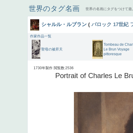
世界のタグ名画
世界の名画にタグをつけて遊
シャルル・ルブラン
(
バロック
17世紀
作家作品一覧
Tombeau de Char
聖母の被昇天
Le Brun Voyage
pittoresque
1730年製作
閲覧数:2536
Portrait of Charles Le B