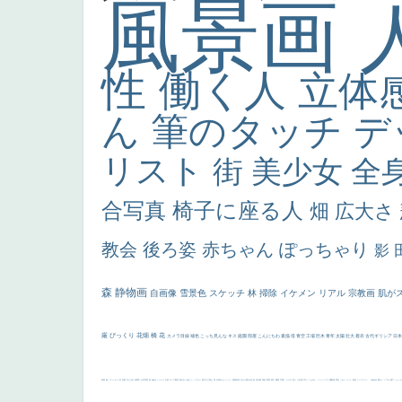
風景画
性
働く人
立体
ん
筆のタッチ
デ
リスト
街
美少女
全
合写真
椅子に座る人
畑
広大さ
教会
後ろ姿
赤ちゃん
ぽっちゃり
影
森
静物画
自画像
雪景色
スケッチ
林
掃除
イケメン
リアル
宗教画
肌が
厳
びっくり
花畑
橋
花
カメラ目線
補色
こっち見んな
キス
庭園
部屋
こんにちわ
素描
塔
青空
工場
巨木
青年
太陽
壮大
着衣
古代ギリシア
日
画質
last
ヴィーナス
剣
哀愁
白人少女
食事中
山本芳翠
麦
alciato
ハーレム
女神
ローマ教皇
奥行き
火起こし
シスター
東方の三博士
雪
114514
かっこいい
受胎告知
天から覗き込む顔
設計図
挿絵
群衆
親子
裸婦
可愛い
ピサロ
美人
＃名画で学ぶ「たるみ」
ニーソックス
躍動感
黄色
こわい
コート
畦道
レンブラント・
sekkusu
暖かい
バブみ
靴下
ショッ