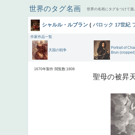
世界のタグ名画
世界の名画にタグをつけて遊
シャルル・ルブラン
(
バロック
17世紀
作家作品一覧
Portrait of Cha
天国の戦争
Brun (cropped
1670年製作
閲覧数:1808
聖母の被昇天