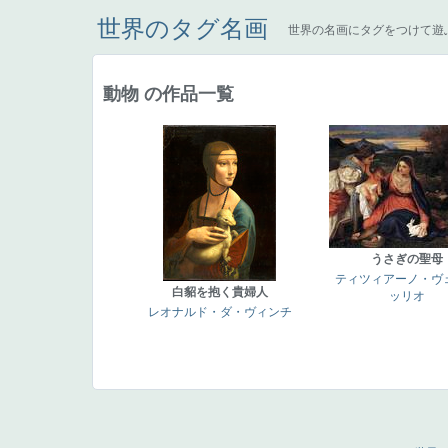
世界のタグ名画
世界の名画にタグをつけて遊
動物 の作品一覧
うさぎの聖母
ティツィアーノ・ヴ
白貂を抱く貴婦人
ッリオ
レオナルド・ダ・ヴィンチ