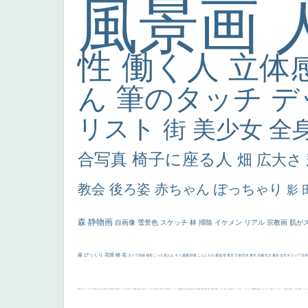
風景画
性
働く人
立体
ん
筆のタッチ
デ
リスト
街
美少女
全
合写真
椅子に座る人
畑
広大さ
教会
後ろ姿
赤ちゃん
ぽっちゃり
影
森
静物画
自画像
雪景色
スケッチ
林
掃除
イケメン
リアル
宗教画
肌が
厳
びっくり
花畑
橋
花
カメラ目線
補色
こっち見んな
キス
庭園
部屋
こんにちわ
素描
塔
青空
工場
巨木
青年
太陽
壮大
着衣
古代ギリシア
日
画質
last
ヴィーナス
剣
哀愁
白人少女
食事中
山本芳翠
麦
alciato
ハーレム
女神
ローマ教皇
奥行き
火起こし
シスター
東方の三博士
雪
114514
かっこいい
受胎告知
天から覗き込む顔
設計図
挿絵
群衆
親子
裸婦
可愛い
ピサロ
美人
＃名画で学ぶ「たるみ」
ニーソックス
躍動感
黄色
こわい
コート
畦道
レンブラント・
sekkusu
暖かい
バブみ
靴下
ショッ