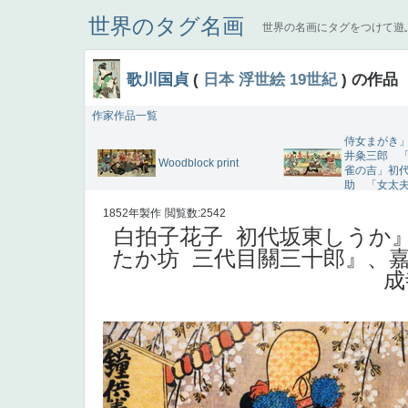
世界のタグ名画
世界の名画にタグをつけて遊
歌川国貞
(
日本
浮世絵
19世紀
) の作品
作家作品一覧
侍女まがき
井粂三郎 
Woodblock print
雀の吉」初
助 「女太
1852年製作
閲覧数:2542
白拍子花子 初代坂東しうか
たか坊 三代目關三十郎』、
成