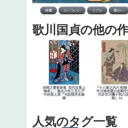
歌川国貞の他の
赤間之愛妾於富 四代目尾上
『十八番之内六 蛇柳
梅幸』、嘉永六年三月江戸
市川海老蔵の金剛空
中村座上演『与話情浮名横
代目市川團十郎の
櫛
都』Ja
人気のタグ一覧