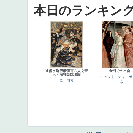
本日のランキン
通俗水滸伝豪傑百八人之壹
金門での出会
人・浪裡白跳張順
ジョット・ディ・ボ
歌川国芳
ネ