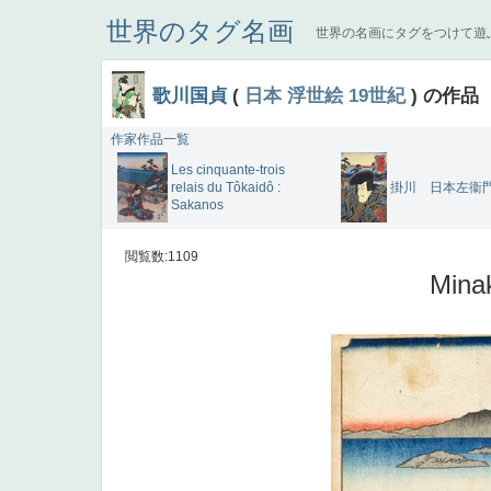
世界のタグ名画
世界の名画にタグをつけて遊
歌川国貞
(
日本
浮世絵
19世紀
) の作品
作家作品一覧
Les cinquante-trois
relais du Tôkaidô :
掛川 日本左衞
Sakanos
閲覧数:1109
Mina