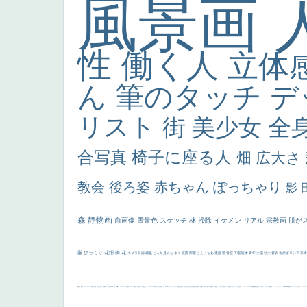
風景画
性
働く人
立体
ん
筆のタッチ
デ
リスト
街
美少女
全
合写真
椅子に座る人
畑
広大さ
教会
後ろ姿
赤ちゃん
ぽっちゃり
影
森
静物画
自画像
雪景色
スケッチ
林
掃除
イケメン
リアル
宗教画
肌が
厳
びっくり
花畑
橋
花
カメラ目線
補色
こっち見んな
キス
庭園
部屋
こんにちわ
素描
塔
青空
工場
巨木
青年
太陽
壮大
着衣
古代ギリシア
日
画質
last
ヴィーナス
剣
哀愁
白人少女
食事中
山本芳翠
麦
alciato
ハーレム
女神
ローマ教皇
奥行き
火起こし
シスター
東方の三博士
雪
114514
かっこいい
受胎告知
天から覗き込む顔
設計図
挿絵
群衆
親子
裸婦
可愛い
ピサロ
美人
＃名画で学ぶ「たるみ」
ニーソックス
躍動感
黄色
こわい
コート
畦道
レンブラント・
sekkusu
暖かい
バブみ
靴下
ショッ