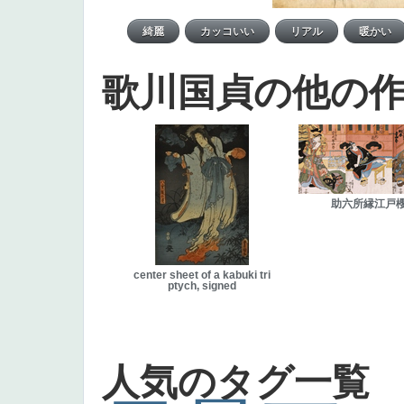
歌川国貞の他の
助六所縁江戸
center sheet of a kabuki tri
ptych, signed
人気のタグ一覧