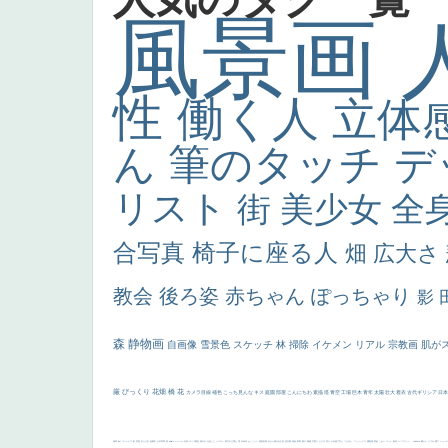
風景画
性
働く人
立体
ん
筆のタッチ
デ
リスト
街
美少女
全
合写真
椅子に座る人
畑
広大さ
教会
後ろ姿
赤ちゃん
ぽっちゃり
影
森
静物画
自画像
雪景色
スケッチ
林
掃除
イケメン
リアル
宗教画
肌が
厳
びっくり
花畑
橋
花
カメラ目線
補色
こっち見んな
キス
庭園
部屋
こんにちわ
素描
塔
青空
工場
巨木
青年
太陽
壮大
着衣
古代ギリシア
日
画質
last
ヴィーナス
剣
哀愁
白人少女
食事中
山本芳翠
麦
alciato
ハーレム
女神
ローマ教皇
奥行き
火起こし
シスター
東方の三博士
雪
114514
かっこいい
受胎告知
天から覗き込む顔
設計図
挿絵
群衆
親子
裸婦
可愛い
ピサロ
美人
＃名画で学ぶ「たるみ」
ニーソックス
躍動感
黄色
こわい
コート
畦道
レンブラント・
sekkusu
暖かい
バブみ
靴下
ショッ