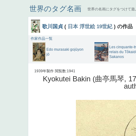
世界のタグ名画
世界の名画にタグをつけて遊
歌川国貞
(
日本
浮世絵
19世紀
) の作品
作家作品一覧
Les cinquante-tr
Edo murasaki gojūyon
relais du Tôkaid
jō
Sakanos
1939年製作
閲覧数:1941
Kyokutei Bakin (曲亭馬琴, 176
aut