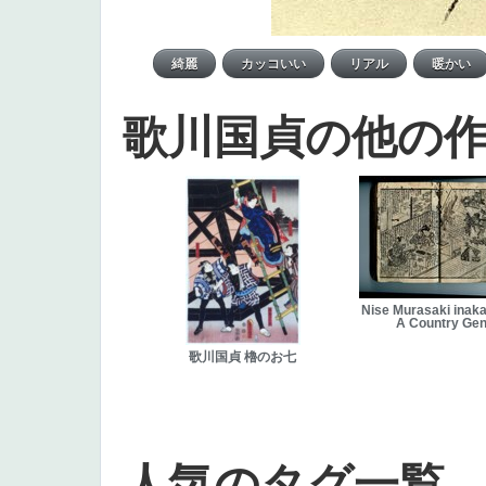
歌川国貞の他の
Nise Murasaki inaka
A Country Gen
歌川国貞 櫓のお七
人気のタグ一覧