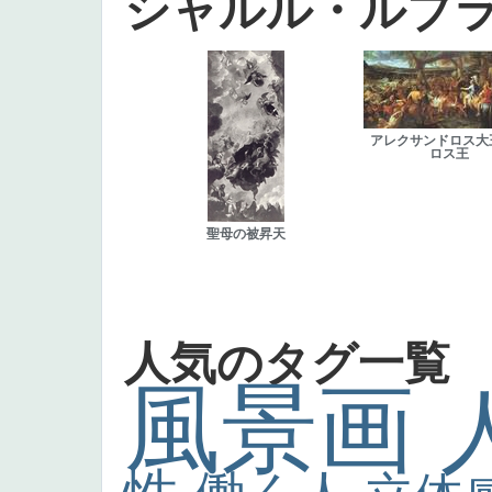
シャルル・ルブ
アレクサンドロス大
ロス王
聖母の被昇天
人気のタグ一覧
風景画