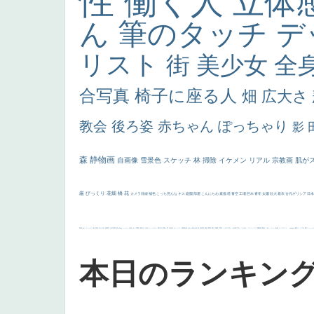
性
働く人
立体
ん
筆のタッチ
デ
リスト
街
美少女
全
合写真
椅子に座る人
畑
広大さ
教会
後ろ姿
赤ちゃん
ぽっちゃり
影
森
静物画
自画像
雪景色
スケッチ
林
掃除
イケメン
リアル
宗教画
肌が
厳
びっくり
花畑
橋
花
カメラ目線
補色
こっち見んな
キス
庭園
部屋
こんにちわ
素描
塔
青空
工場
巨木
青年
太陽
壮大
着衣
古代ギリシア
日
画質
last
ヴィーナス
剣
哀愁
白人少女
食事中
山本芳翠
麦
alciato
ハーレム
女神
ローマ教皇
奥行き
火起こし
シスター
東方の三博士
雪
114514
かっこいい
受胎告知
天から覗き込む顔
設計図
挿絵
群衆
親子
裸婦
可愛い
ピサロ
美人
＃名画で学ぶ「たるみ」
ニーソックス
躍動感
黄色
こわい
コート
畦道
レンブラント・
sekkusu
暖かい
バブみ
靴下
ショッ
本日のランキン