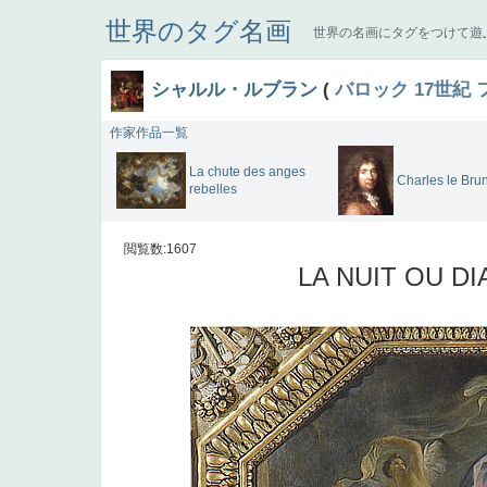
世界のタグ名画
世界の名画にタグをつけて遊
シャルル・ルブラン
(
バロック
17世紀
作家作品一覧
La chute des anges
Charles le Bru
rebelles
閲覧数:1607
LA NUIT OU DI