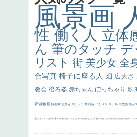
風景画
性
働く人
立体
ん
筆のタッチ
デ
リスト
街
美少女
全
合写真
椅子に座る人
畑
広大さ
教会
後ろ姿
赤ちゃん
ぽっちゃり
影
森
静物画
自画像
雪景色
スケッチ
林
掃除
イケメン
リアル
宗教画
肌が
厳
びっくり
花畑
橋
花
カメラ目線
補色
こっち見んな
キス
庭園
部屋
こんにちわ
素描
塔
青空
工場
巨木
青年
太陽
壮大
着衣
古代ギリシア
日
画質
last
ヴィーナス
剣
哀愁
白人少女
食事中
山本芳翠
麦
alciato
ハーレム
女神
ローマ教皇
奥行き
火起こし
シスター
東方の三博士
雪
114514
かっこいい
受胎告知
天から覗き込む顔
設計図
挿絵
群衆
親子
裸婦
可愛い
ピサロ
美人
＃名画で学ぶ「たるみ」
ニーソックス
躍動感
黄色
こわい
コート
畦道
レンブラント・
sekkusu
暖かい
バブみ
靴下
ショッ