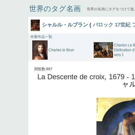
世界のタグ名画
世界の名画にタグをつけて遊
シャルル・ルブラン
(
バロック
17世紀
作家作品一覧
Charles Le B
Charles le Brun
Déification d
vers 1
閲覧数:997
La Descente de croix, 1679 -
ャ