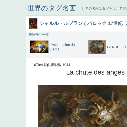
世界のタグ名画
世界の名画にタグをつけて遊
シャルル・ルブラン
(
バロック
17世紀
作家作品一覧
L'Assomption de la
LA NUIT OU
Vierge
1670年製作
閲覧数:1044
La chute des anges 