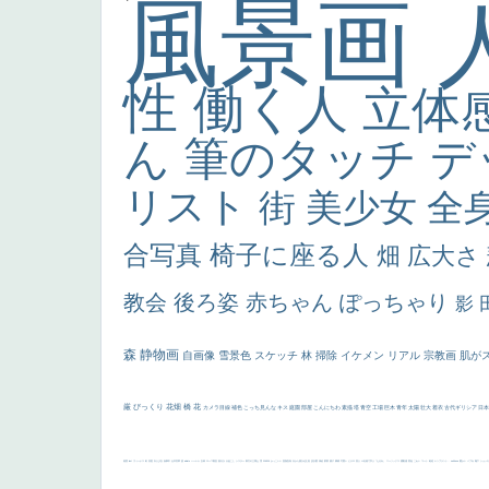
風景画
性
働く人
立体
ん
筆のタッチ
デ
リスト
街
美少女
全
合写真
椅子に座る人
畑
広大さ
教会
後ろ姿
赤ちゃん
ぽっちゃり
影
森
静物画
自画像
雪景色
スケッチ
林
掃除
イケメン
リアル
宗教画
肌が
厳
びっくり
花畑
橋
花
カメラ目線
補色
こっち見んな
キス
庭園
部屋
こんにちわ
素描
塔
青空
工場
巨木
青年
太陽
壮大
着衣
古代ギリシア
日
画質
last
ヴィーナス
剣
哀愁
白人少女
食事中
山本芳翠
麦
alciato
ハーレム
女神
ローマ教皇
奥行き
火起こし
シスター
東方の三博士
雪
114514
かっこいい
受胎告知
天から覗き込む顔
設計図
挿絵
群衆
親子
裸婦
可愛い
ピサロ
美人
＃名画で学ぶ「たるみ」
ニーソックス
躍動感
黄色
こわい
コート
畦道
レンブラント・
sekkusu
暖かい
バブみ
靴下
ショッ