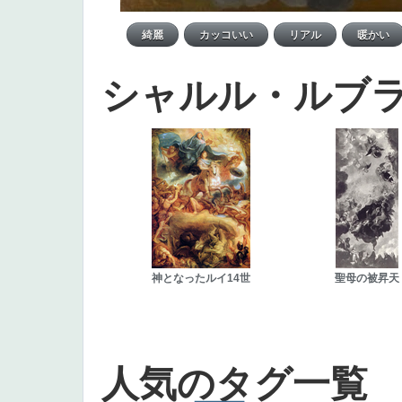
シャルル・ルブ
神となったルイ14世
聖母の被昇天
人気のタグ一覧