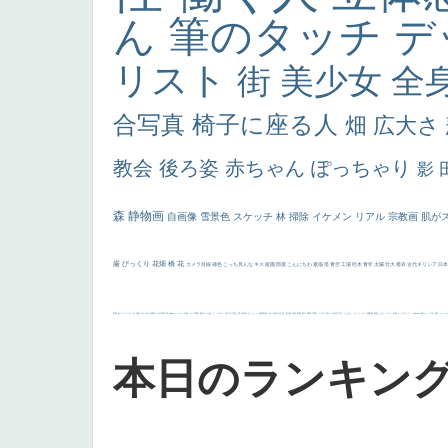
ん
筆のタッチ
デ
リスト
街
美少女
全
合写真
椅子に座る人
畑
広大さ
教会
後ろ姿
赤ちゃん
ぽっちゃり
影
森
静物画
自画像
雪景色
スケッチ
林
掃除
イケメン
リアル
宗教画
肌が
厳
びっくり
花畑
橋
花
カメラ目線
補色
こっち見んな
キス
庭園
部屋
こんにちわ
素描
塔
青空
工場
巨木
青年
太陽
壮大
着衣
古代ギリシア
日
画質
last
ヴィーナス
剣
哀愁
白人少女
食事中
山本芳翠
麦
alciato
ハーレム
女神
ローマ教皇
奥行き
火起こし
シスター
東方の三博士
雪
114514
かっこいい
受胎告知
天から覗き込む顔
設計図
挿絵
群衆
親子
裸婦
可愛い
ピサロ
美人
＃名画で学ぶ「たるみ」
ニーソックス
躍動感
黄色
こわい
コート
畦道
レンブラント・
sekkusu
暖かい
バブみ
靴下
ショッ
本日のランキン