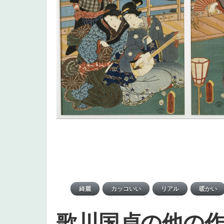
歌川国貞の他の