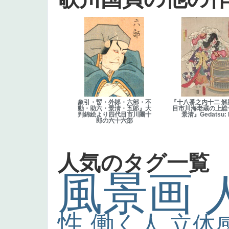
象引・暫・外郞・六部・不
『十八番之内十二 解
動・助六・景淸・五郞』大
目市川海老蔵の上総
判錦絵より四代目市川團十
景清』Gedatsu: 
郎の六十六部
人気のタグ一覧
風景画
性
働く人
立体