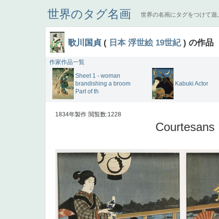
世界のタグ名画
世界の名画にタグをつけて遊
歌川国貞
(
日本
浮世絵
19世紀
) の作品
作家作品一覧
Sheet 1 - woman
brandishing a broom
Kabuki Actor
Part of th
1834年製作
閲覧数:1228
Courtesans 