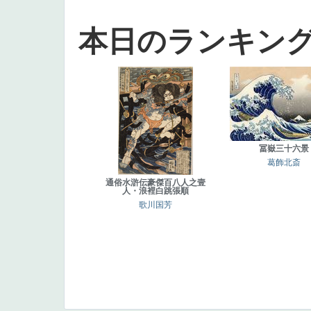
本日のランキン
冨嶽三十六景
葛飾北斎
通俗水滸伝豪傑百八人之壹
人・浪裡白跳張順
歌川国芳