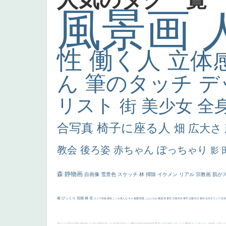
風景画
性
働く人
立体
ん
筆のタッチ
デ
リスト
街
美少女
全
合写真
椅子に座る人
畑
広大さ
教会
後ろ姿
赤ちゃん
ぽっちゃり
影
森
静物画
自画像
雪景色
スケッチ
林
掃除
イケメン
リアル
宗教画
肌が
厳
びっくり
花畑
橋
花
カメラ目線
補色
こっち見んな
キス
庭園
部屋
こんにちわ
素描
塔
青空
工場
巨木
青年
太陽
壮大
着衣
古代ギリシア
日
画質
last
ヴィーナス
剣
哀愁
白人少女
食事中
山本芳翠
麦
alciato
ハーレム
女神
ローマ教皇
奥行き
火起こし
シスター
東方の三博士
雪
114514
かっこいい
受胎告知
天から覗き込む顔
設計図
挿絵
群衆
親子
裸婦
可愛い
ピサロ
美人
＃名画で学ぶ「たるみ」
ニーソックス
躍動感
黄色
こわい
コート
畦道
レンブラント・
sekkusu
暖かい
バブみ
靴下
ショッ