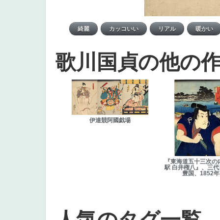
歌川国貞の他の
伊達競阿國戯場
『東海道五十三次の
駅 白井権八』、三
豊国、1852年
人気のタグ一覧