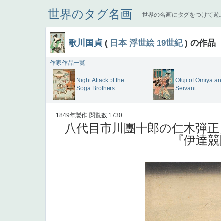
世界のタグ名画
世界の名画にタグをつけて遊
歌川国貞
(
日本
浮世絵
19世紀
) の作品
作家作品一覧
Night Attack of the
Ofuji of Ōmiya a
Soga Brothers
Servant
1849年製作
閲覧数:1730
八代目市川團十郎の仁木弾正
『伊達競