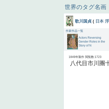
世界のタグ名画
歌川国貞
(
日本
浮
作家作品一覧
Actors Reversing
Gender Roles in the
Story of N
1849年製作
閲覧数:1723
八代目市川團