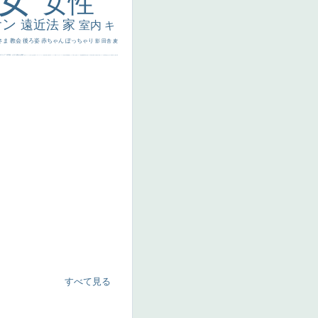
女性
サン
遠近法
家
室内
キ
さま
教会
後ろ姿
赤ちゃん
ぽっちゃり
影
田舎
麦
代ギリシア
日本画
うさぎ
疲れた表情
悪女
フランス
くびれ
祈り
生活
光
弱気
ゴッホ
＃シスレーファン
苦悩
子供
麦わら帽子
駅
コントラスト
野菜
イエス
かわいい
レベチ
魚
美少年
列車
瓶
酒場
セックス
＃我が人生
美女イケメン
理想
悪魔
新聞写真
坊主
寝ている
手
歌川広重
ゆがみ
童顔
空中浮遊
ドラゴン
人物写真
星空
山
ひまわり
富嶽百景
１
お金持ち
騎
すべて見る