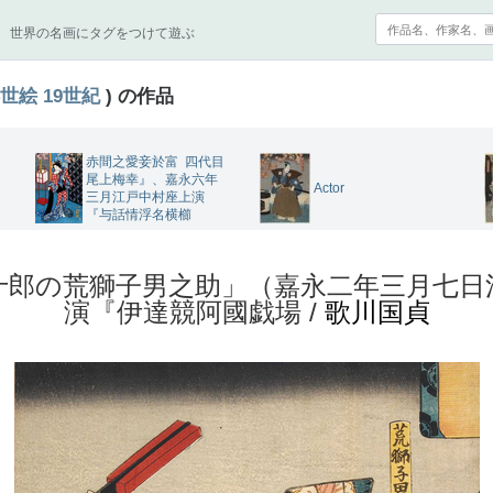
世界の名画にタグをつけて遊ぶ
世絵
19世紀
) の作品
赤間之愛妾於富 四代目
尾上梅幸』、嘉永六年
Actor
三月江戸中村座上演
『与話情浮名横櫛
十郎の荒獅子男之助」（嘉永二年三月七日
演『伊達競阿國戯場 /
歌川国貞