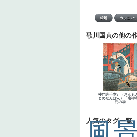
歌川国貞の他の
楼門詠千本』（さんも
とめせんぼん）「南禅
門の場
人気のタグ一覧
風