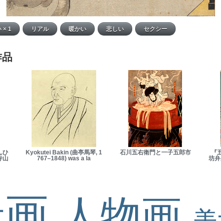
作品
んひ
Kyokutei Bakin (曲亭馬琴, 1
石川五右衛門と一子五郎市
『
寺山
767–1848) was a la
坊弁慶
景画
人物画