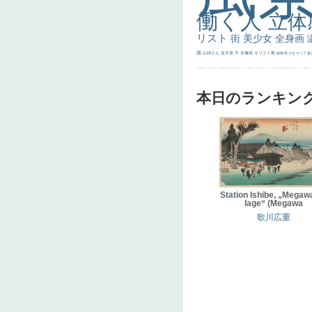
働く人
立体
リスト
街
美少女
全身画
畑
お姉さん
並木道
牛
肖像画
キリスト教
動物
馬
少女
マリア
森
士
マダム
配給
嫌な目つき
色
w]
こっち見てない
色白
聖セシリア
白馬
かっこいい女性
座る
画質
last
ヴィーナス
剣
哀愁
白人少女
食事中
山本芳翠
麦
alciato
ハーレム
女神
ローマ教皇
奥行き
火起こし
シスター
東方の三博士
雪
114514
かっこいい
受胎告知
天から覗き込む顔
設計図
挿絵
群衆
親子
裸婦
可愛い
ピサロ
美人
＃名画で学ぶ「たるみ」
ニーソックス
躍動感
黄色
こわい
コート
畦
本日のランキン
Station Ishibe, „Megawa
lage“ (Megawa
歌川広重