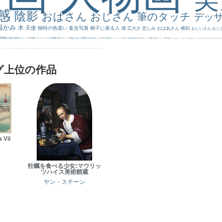
感
陰影
おばさん
おじさん
筆のタッチ
デッ
温かみ
木
天使
独特の色遣い
集合写真
椅子に座る人
畑
広大さ
悲しみ
おばあさん
横顔
おじいさん
おじ
静物画
自画像
雪景色
スケッチ
林
掃除
イケメン
リアル
宗教画
肌がスベスベ
強気
おばさま
植物
作家写真
夜景
モデル体型
部屋写真
川
ロングヘアー
鮮やか
油絵
英雄
家族
野原
古代ローマ
胸像画
荘厳
びっくり
花畑
橋
花
カメラ目線
補色
こっち見んな
キス
庭園
部屋
こんにちわ
素描
塔
青空
工場
巨木
青年
太陽
壮大
着衣
古
道
レンブラント・
sekkusu
暖かい
バブみ
靴下
ショッキング
人物が
クリアな空気感
黄色の太陽
じゃがいも
お墓
イケおじ
＃推しの絵
孔雀 天使
ホラー
気が強そう
ローマ皇帝
風車
港
エロ
これしか勝たん
リラックス
王子
厳しい表情
男性
船
こっちみんな
＃尊すぎて死にそう
聖書
セットがうまくいかない
天国 天使
王
本
美人画
カウボーイハット
海岸
帽子
こっち見るな
＃My Favirite
風景が
天国
イギリス
スーツ
精細
メイド
顔無し
オナニーおかず
＃オワーズ川カッコ良すぎ
グ上位の作品
 Vil
牡蠣を食べる少女:マウリッ
ツハイス美術館蔵
ヤン・ステーン