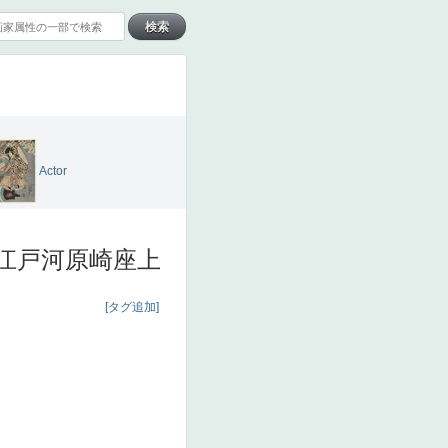
Actor
江戸河原崎座上
[タグ追加]