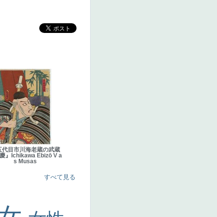
五代目市川海老蔵の武蔵
』Ichikawa Ebizō V a
s Musas
すべて見る
美女