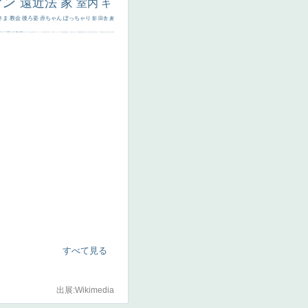
サン
遠近法
家
室内
キ
さま
教会
後ろ姿
赤ちゃん
ぽっちゃり
影
田舎
麦
代ギリシア
日本画
うさぎ
疲れた表情
悪女
フランス
くびれ
祈り
生活
光
弱気
ゴッホ
＃シスレーファン
苦悩
子供
麦わら帽子
駅
コントラスト
野菜
イエス
かわいい
レベチ
魚
美少年
列車
瓶
酒場
セックス
＃我が人生
美女イケメン
理想
悪魔
新聞写真
坊主
寝ている
手
歌川広重
ゆがみ
童顔
空中浮遊
ドラゴン
人物写真
星空
山
ひまわり
富嶽百景
１
お金持ち
騎
すべて見る
出展:Wikimedia