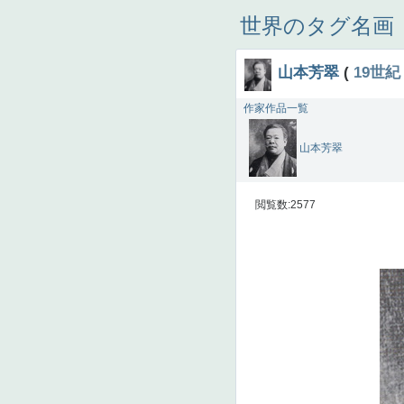
世界のタグ名画
山本芳翠
(
19世紀
作家作品一覧
山本芳翠
閲覧数:2577