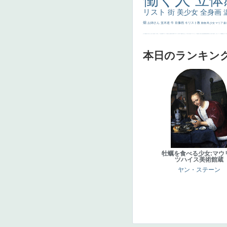
立体
リスト
街
美少女
全身画
畑
お姉さん
並木道
牛
肖像画
キリスト教
動物
馬
少女
マリア
森
士
マダム
配給
嫌な目つき
色
w]
こっち見てない
色白
聖セシリア
白馬
かっこいい女性
座る
画質
last
ヴィーナス
剣
哀愁
白人少女
食事中
山本芳翠
麦
alciato
ハーレム
女神
ローマ教皇
奥行き
火起こし
シスター
東方の三博士
雪
114514
かっこいい
受胎告知
天から覗き込む顔
設計図
挿絵
群衆
親子
裸婦
可愛い
ピサロ
美人
＃名画で学ぶ「たるみ」
ニーソックス
躍動感
黄色
こわい
コート
畦
本日のランキン
牡蠣を食べる少女:マウ
ツハイス美術館蔵
ヤン・ステーン