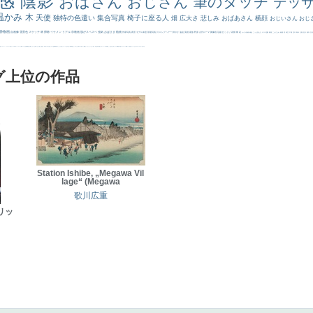
感
陰影
おばさん
おじさん
筆のタッチ
デッ
温かみ
木
天使
独特の色遣い
集合写真
椅子に座る人
畑
広大さ
悲しみ
おばあさん
横顔
おじいさん
おじ
静物画
自画像
雪景色
スケッチ
林
掃除
イケメン
リアル
宗教画
肌がスベスベ
強気
おばさま
植物
作家写真
夜景
モデル体型
部屋写真
川
ロングヘアー
鮮やか
油絵
英雄
家族
野原
古代ローマ
胸像画
荘厳
びっくり
花畑
橋
花
カメラ目線
補色
こっち見んな
キス
庭園
部屋
こんにちわ
素描
塔
青空
工場
巨木
青年
太陽
壮大
着衣
古
道
レンブラント・
sekkusu
暖かい
バブみ
靴下
ショッキング
人物が
クリアな空気感
黄色の太陽
じゃがいも
お墓
イケおじ
＃推しの絵
孔雀 天使
ホラー
気が強そう
ローマ皇帝
風車
港
エロ
これしか勝たん
リラックス
王子
厳しい表情
男性
船
こっちみんな
＃尊すぎて死にそう
聖書
セットがうまくいかない
天国 天使
王
本
美人画
カウボーイハット
海岸
帽子
こっち見るな
＃My Favirite
風景が
天国
イギリス
スーツ
精細
メイド
顔無し
オナニーおかず
＃オワーズ川カッコ良すぎ
グ上位の作品
Station Ishibe, „Megawa Vil
lage“ (Megawa
歌川広重
リッ