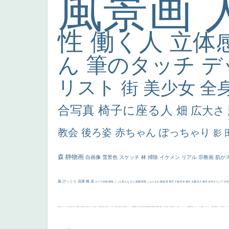
風景画
性
働く人
立体
ん
筆のタッチ
デ
リスト
街
美少女
全
合写真
椅子に座る人
畑
広大さ
教会
後ろ姿
赤ちゃん
ぽっちゃり
影
森
静物画
自画像
雪景色
スケッチ
林
掃除
イケメン
リアル
宗教画
肌が
厳
びっくり
花畑
橋
花
カメラ目線
補色
こっち見んな
キス
庭園
部屋
こんにちわ
素描
塔
青空
工場
巨木
青年
太陽
壮大
着衣
古代ギリシア
日
画質
last
ヴィーナス
剣
哀愁
白人少女
食事中
山本芳翠
麦
alciato
ハーレム
女神
ローマ教皇
奥行き
火起こし
シスター
東方の三博士
雪
114514
かっこいい
受胎告知
天から覗き込む顔
設計図
挿絵
群衆
親子
裸婦
可愛い
ピサロ
美人
＃名画で学ぶ「たるみ」
ニーソックス
躍動感
黄色
こわい
コート
畦道
レンブラント・
sekkusu
暖かい
バブみ
靴下
ショッ