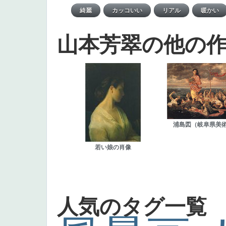
山本芳翠の他の
浦島図（岐阜県美
若い娘の肖像
人気のタグ一覧