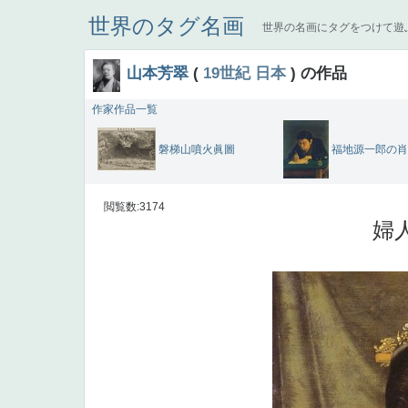
世界のタグ名画
世界の名画にタグをつけて遊
山本芳翠
(
19世紀
日本
) の作品
作家作品一覧
磐梯山噴火眞圖
福地源一郎の肖
閲覧数:3174
婦人