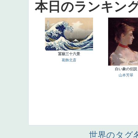
本日のランキン
冨嶽三十六景
葛飾北斎
白い象の伝説
山本芳翠
世界のタグ