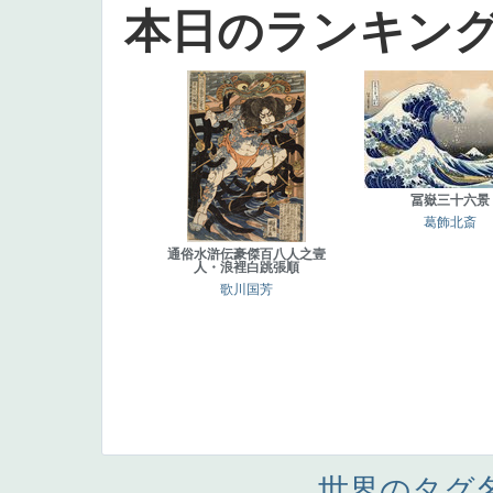
本日のランキン
冨嶽三十六景
葛飾北斎
通俗水滸伝豪傑百八人之壹
人・浪裡白跳張順
歌川国芳
世界のタグ