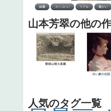
山本芳翠の他の
磐梯山噴火眞圖
白い象の伝説
人気のタグ一覧