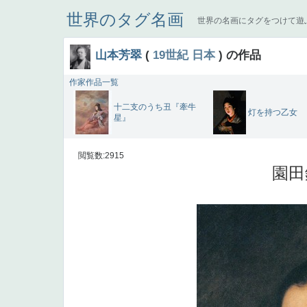
世界のタグ名画
世界の名画にタグをつけて遊
山本芳翠
(
19世紀
日本
) の作品
作家作品一覧
十二支のうち丑『牽牛
灯を持つ乙女
星』
閲覧数:2915
園田