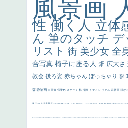
風景画
性
働く人
立体
ん
筆のタッチ
デ
リスト
街
美少女
全
合写真
椅子に座る人
畑
広大さ
教会
後ろ姿
赤ちゃん
ぽっちゃり
影
森
静物画
自画像
雪景色
スケッチ
林
掃除
イケメン
リアル
宗教画
肌が
厳
びっくり
花畑
橋
花
カメラ目線
補色
こっち見んな
キス
庭園
部屋
こんにちわ
素描
塔
青空
工場
巨木
青年
太陽
壮大
着衣
古代ギリシア
日
画質
last
ヴィーナス
剣
哀愁
白人少女
食事中
山本芳翠
麦
alciato
ハーレム
女神
ローマ教皇
奥行き
火起こし
シスター
東方の三博士
雪
114514
かっこいい
受胎告知
天から覗き込む顔
設計図
挿絵
群衆
親子
裸婦
可愛い
ピサロ
美人
＃名画で学ぶ「たるみ」
ニーソックス
躍動感
黄色
こわい
コート
畦道
レンブラント・
sekkusu
暖かい
バブみ
靴下
ショッ