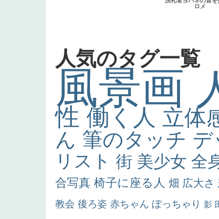
洗礼者ヨハネの首を
ロメ
人気のタグ一覧
風景画
性
働く人
立体
ん
筆のタッチ
デ
リスト
街
美少女
全
合写真
椅子に座る人
畑
広大さ
教会
後ろ姿
赤ちゃん
ぽっちゃり
影