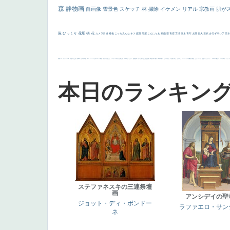
森
静物画
自画像
雪景色
スケッチ
林
掃除
イケメン
リアル
宗教画
肌が
厳
びっくり
花畑
橋
花
カメラ目線
補色
こっち見んな
キス
庭園
部屋
こんにちわ
素描
塔
青空
工場
巨木
青年
太陽
壮大
着衣
古代ギリシア
日
画質
last
ヴィーナス
剣
哀愁
白人少女
食事中
山本芳翠
麦
alciato
ハーレム
女神
ローマ教皇
奥行き
火起こし
シスター
東方の三博士
雪
114514
かっこいい
受胎告知
天から覗き込む顔
設計図
挿絵
群衆
親子
裸婦
可愛い
ピサロ
美人
＃名画で学ぶ「たるみ」
ニーソックス
躍動感
黄色
こわい
コート
畦道
レンブラント・
sekkusu
暖かい
バブみ
靴下
ショッ
本日のランキン
ステファネスキの三連祭壇
画
アンシデイの聖
ジョット・ディ・ボンドー
ラファエロ・サン
ネ