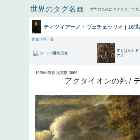
世界のタグ名画
世界の名画にタグをつけて遊
ティツィアーノ・ヴェチェッリオ
(
16
作家作品一覧
皮をはがれる
カール5世騎馬像
アス
1559年製作
閲覧数:3865
アクタイオンの死 /