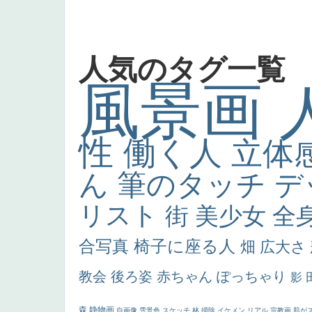
人気のタグ一覧
風景画
性
働く人
立体
ん
筆のタッチ
デ
リスト
街
美少女
全
合写真
椅子に座る人
畑
広大さ
教会
後ろ姿
赤ちゃん
ぽっちゃり
影
森
静物画
自画像
雪景色
スケッチ
林
掃除
イケメン
リアル
宗教画
肌が