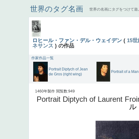
世界のタグ名画
世界の名画にタグをつけて遊
ロヒール・ファン・デル・ウェイデン
(
15世
ネサンス
) の作品
作家作品一覧
Portrait Diptych of Jean
Portrait of a Man
de Gros (right wing)
1460年製作
閲覧数:949
Portrait Diptych of Laurent Froi
ル