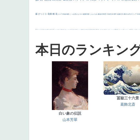
厳
びっくり
花畑
橋
花
カメラ目線
補色
こっち見んな
キス
庭園
部屋
こんにちわ
素描
塔
青空
工場
巨木
青年
太陽
壮大
着衣
古代ギリシア
日
画質
last
ヴィーナス
剣
哀愁
白人少女
食事中
山本芳翠
麦
alciato
ハーレム
女神
ローマ教皇
奥行き
火起こし
シスター
東方の三博士
雪
114514
かっこいい
受胎告知
天から覗き込む顔
設計図
挿絵
群衆
親子
裸婦
可愛い
ピサロ
美人
＃名画で学ぶ「たるみ」
ニーソックス
躍動感
黄色
こわい
コート
畦道
レンブラント・
sekkusu
暖かい
バブみ
靴下
ショッ
本日のランキン
冨嶽三十六景
葛飾北斎
白い象の伝説
山本芳翠