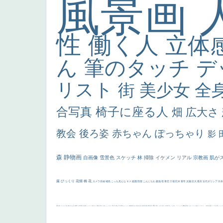
風景画
性
働く人
立体
ん
筆のタッチ
デ
リスト
街
美少女
全
合写真
椅子に座る人
畑
広大さ
教会
後ろ姿
赤ちゃん
ぽっちゃり
影
森
静物画
自画像
雪景色
スケッチ
林
掃除
イケメン
リアル
宗教画
肌が
厳
びっくり
花畑
橋
花
カメラ目線
補色
こっち見んな
キス
庭園
部屋
こんにちわ
素描
塔
青空
工場
巨木
青年
太陽
壮大
着衣
古代ギリシア
日
画質
last
ヴィーナス
剣
哀愁
白人少女
食事中
山本芳翠
麦
alciato
ハーレム
女神
ローマ教皇
奥行き
火起こし
シスター
東方の三博士
雪
114514
かっこいい
受胎告知
天から覗き込む顔
設計図
挿絵
群衆
親子
裸婦
可愛い
ピサロ
美人
＃名画で学ぶ「たるみ」
ニーソックス
躍動感
黄色
こわい
コート
畦道
レンブラント・
sekkusu
暖かい
バブみ
靴下
ショッ