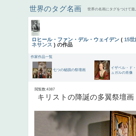
世界のタグ名画
世界の名画にタグをつけて遊
ロヒール・ファン・デル・ウェイデン
(
15世
ネサンス
) の作品
作家作品一覧
イザベル・ド
七つの秘蹟の祭壇画
ュガルの肖像
閲覧数:4387
キリストの降誕の多翼祭壇画 