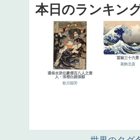
本日のランキン
冨嶽三十六景
葛飾北斎
通俗水滸伝豪傑百八人之壹
人・浪裡白跳張順
歌川国芳