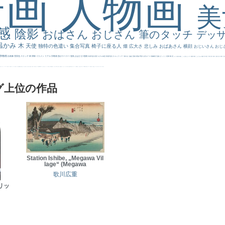
景画
人物画
感
陰影
おばさん
おじさん
筆のタッチ
デッ
温かみ
木
天使
独特の色遣い
集合写真
椅子に座る人
畑
広大さ
悲しみ
おばあさん
横顔
おじいさん
おじ
静物画
自画像
雪景色
スケッチ
林
掃除
イケメン
リアル
宗教画
肌がスベスベ
強気
おばさま
植物
作家写真
夜景
モデル体型
部屋写真
川
ロングヘアー
鮮やか
油絵
英雄
家族
野原
古代ローマ
胸像画
荘厳
びっくり
花畑
橋
花
カメラ目線
補色
こっち見んな
キス
庭園
部屋
こんにちわ
素描
塔
青空
工場
巨木
青年
太陽
壮大
着衣
古
道
レンブラント・
sekkusu
暖かい
バブみ
靴下
ショッキング
人物が
クリアな空気感
黄色の太陽
じゃがいも
お墓
イケおじ
＃推しの絵
孔雀 天使
ホラー
気が強そう
ローマ皇帝
風車
港
エロ
これしか勝たん
リラックス
王子
厳しい表情
男性
船
こっちみんな
＃尊すぎて死にそう
聖書
セットがうまくいかない
天国 天使
王
本
美人画
カウボーイハット
海岸
帽子
こっち見るな
＃My Favirite
風景が
天国
イギリス
スーツ
精細
メイド
顔無し
オナニーおかず
＃オワーズ川カッコ良すぎ
グ上位の作品
Station Ishibe, „Megawa Vil
lage“ (Megawa
歌川広重
リッ