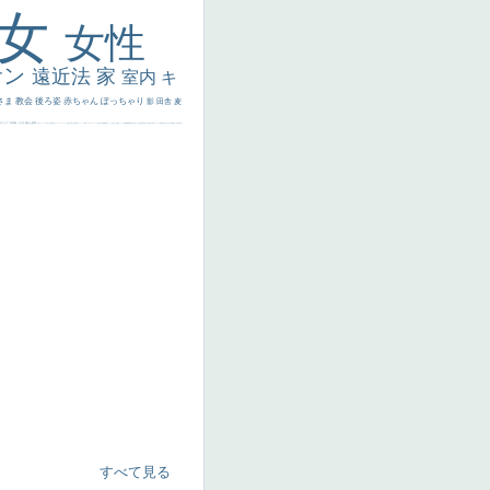
美女
女性
サン
遠近法
家
室内
キ
さま
教会
後ろ姿
赤ちゃん
ぽっちゃり
影
田舎
麦
代ギリシア
日本画
うさぎ
疲れた表情
悪女
フランス
くびれ
祈り
生活
光
弱気
ゴッホ
＃シスレーファン
苦悩
子供
麦わら帽子
駅
コントラスト
野菜
イエス
かわいい
レベチ
魚
美少年
列車
瓶
酒場
セックス
＃我が人生
美女イケメン
理想
悪魔
新聞写真
坊主
寝ている
手
歌川広重
ゆがみ
童顔
空中浮遊
ドラゴン
人物写真
星空
山
ひまわり
富嶽百景
１
お金持ち
騎
すべて見る