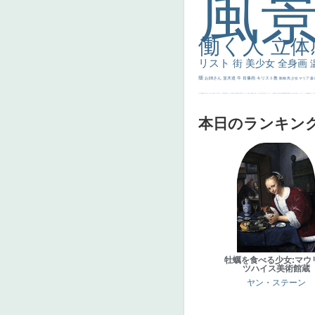
風
働く人
立体
リスト
街
美少女
全身画
畑
お姉さん
並木道
牛
肖像画
キリスト教
動物
馬
少女
マリア
森
士
マダム
配給
嫌な目つき
色
w]
こっち見てない
色白
聖セシリア
白馬
かっこいい女性
座る
画質
last
ヴィーナス
剣
哀愁
白人少女
食事中
山本芳翠
麦
alciato
ハーレム
女神
ローマ教皇
奥行き
火起こし
シスター
東方の三博士
雪
114514
かっこいい
受胎告知
天から覗き込む顔
設計図
挿絵
群衆
親子
裸婦
可愛い
ピサロ
美人
＃名画で学ぶ「たるみ」
ニーソックス
躍動感
黄色
こわい
コート
畦
本日のランキン
牡蠣を食べる少女:マウ
ツハイス美術館蔵
ヤン・ステーン