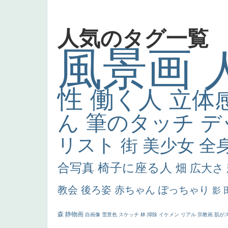
人気のタグ一覧
風景画
性
働く人
立体
ん
筆のタッチ
デ
リスト
街
美少女
全
合写真
椅子に座る人
畑
広大さ
教会
後ろ姿
赤ちゃん
ぽっちゃり
影
森
静物画
自画像
雪景色
スケッチ
林
掃除
イケメン
リアル
宗教画
肌が