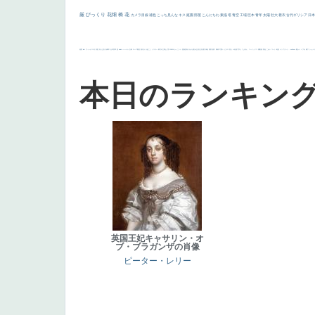
厳
びっくり
花畑
橋
花
カメラ目線
補色
こっち見んな
キス
庭園
部屋
こんにちわ
素描
塔
青空
工場
巨木
青年
太陽
壮大
着衣
古代ギリシア
日
画質
last
ヴィーナス
剣
哀愁
白人少女
食事中
山本芳翠
麦
alciato
ハーレム
女神
ローマ教皇
奥行き
火起こし
シスター
東方の三博士
雪
114514
かっこいい
受胎告知
天から覗き込む顔
設計図
挿絵
群衆
親子
裸婦
可愛い
ピサロ
美人
＃名画で学ぶ「たるみ」
ニーソックス
躍動感
黄色
こわい
コート
畦道
レンブラント・
sekkusu
暖かい
バブみ
靴下
ショッ
本日のランキン
英国王妃キャサリン・オ
ブ・ブラガンザの肖像
ピーター・レリー