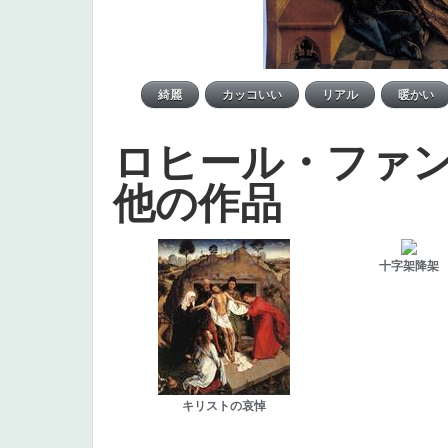
ロヒール・ファ
他の作品
十字架降架
キリストの哀悼