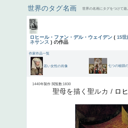
世界のタグ名画
世界の名画にタグをつけて遊
ロヒール・ファン・デル・ウェイデン
(
15世
ネサンス
) の作品
作家作品一覧
七つの秘蹟
若い女性の肖像
1440年製作
閲覧数:1830
聖母を描く聖ルカ /
ロ