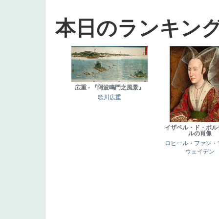
本日のランキン
広重 - 『阿波鳴門之風景』
歌川広重
イザベル・ド・ポル
ルの肖像
ロヒール・ファン・
ウェイデン