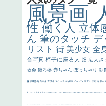
風景画
性
働く人
立体
ん
筆のタッチ
デ
リスト
街
美少女
全
合写真
椅子に座る人
畑
広大さ
教会
後ろ姿
赤ちゃん
ぽっちゃり
影
森
静物画
自画像
雪景色
スケッチ
林
掃除
イケメン
リアル
宗教画
肌が
厳
びっくり
花畑
橋
花
カメラ目線
補色
こっち見んな
キス
庭園
部屋
こんにちわ
素描
塔
青空
工場
巨木
青年
太陽
壮大
着衣
古代ギリシア
日
画質
last
ヴィーナス
剣
哀愁
白人少女
食事中
山本芳翠
麦
alciato
ハーレム
女神
ローマ教皇
奥行き
火起こし
シスター
東方の三博士
雪
114514
かっこいい
受胎告知
天から覗き込む顔
設計図
挿絵
群衆
親子
裸婦
可愛い
ピサロ
美人
＃名画で学ぶ「たるみ」
ニーソックス
躍動感
黄色
こわい
コート
畦道
レンブラント・
sekkusu
暖かい
バブみ
靴下
ショッ