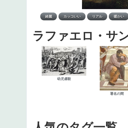
ラファエロ・サ
幼児虐殺
署名の間
人気のタグ一覧