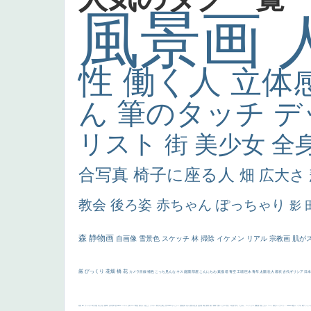
風景画
性
働く人
立体
ん
筆のタッチ
デ
リスト
街
美少女
全
合写真
椅子に座る人
畑
広大さ
教会
後ろ姿
赤ちゃん
ぽっちゃり
影
森
静物画
自画像
雪景色
スケッチ
林
掃除
イケメン
リアル
宗教画
肌が
厳
びっくり
花畑
橋
花
カメラ目線
補色
こっち見んな
キス
庭園
部屋
こんにちわ
素描
塔
青空
工場
巨木
青年
太陽
壮大
着衣
古代ギリシア
日
画質
last
ヴィーナス
剣
哀愁
白人少女
食事中
山本芳翠
麦
alciato
ハーレム
女神
ローマ教皇
奥行き
火起こし
シスター
東方の三博士
雪
114514
かっこいい
受胎告知
天から覗き込む顔
設計図
挿絵
群衆
親子
裸婦
可愛い
ピサロ
美人
＃名画で学ぶ「たるみ」
ニーソックス
躍動感
黄色
こわい
コート
畦道
レンブラント・
sekkusu
暖かい
バブみ
靴下
ショッ