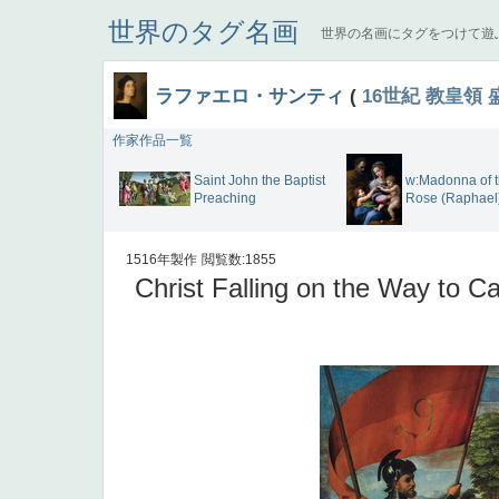
世界のタグ名画
世界の名画にタグをつけて遊
ラファエロ・サンティ
(
16世紀
教皇領
作家作品一覧
Saint John the Baptist
w:Madonna of 
Preaching
Rose (Raphael
1516年製作
閲覧数:1855
Christ Falling on the Way to C