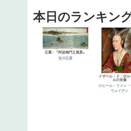
本日のランキン
広重 - 『阿波鳴門之風景』
歌川広重
イザベル・ド・ポル
ルの肖像
ロヒール・ファン・
ウェイデン