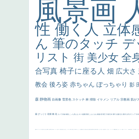
風景画
性
働く人
立体
ん
筆のタッチ
デ
リスト
街
美少女
全
合写真
椅子に座る人
畑
広大さ
教会
後ろ姿
赤ちゃん
ぽっちゃり
影
森
静物画
自画像
雪景色
スケッチ
林
掃除
イケメン
リアル
宗教画
肌が
厳
びっくり
花畑
橋
花
カメラ目線
補色
こっち見んな
キス
庭園
部屋
こんにちわ
素描
塔
青空
工場
巨木
青年
太陽
壮大
着衣
古代ギリシア
日
画質
last
ヴィーナス
剣
哀愁
白人少女
食事中
山本芳翠
麦
alciato
ハーレム
女神
ローマ教皇
奥行き
火起こし
シスター
東方の三博士
雪
114514
かっこいい
受胎告知
天から覗き込む顔
設計図
挿絵
群衆
親子
裸婦
可愛い
ピサロ
美人
＃名画で学ぶ「たるみ」
ニーソックス
躍動感
黄色
こわい
コート
畦道
レンブラント・
sekkusu
暖かい
バブみ
靴下
ショッ