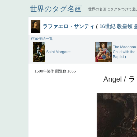
世界のタグ名画
世界の名画にタグをつけて遊
ラファエロ・サンティ
(
16世紀
教皇領
作家作品一覧
The Madonna
Saint Margaret
Child with the 
Baptist (
1500年製作
閲覧数:1666
Angel /
ラ