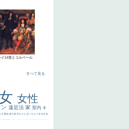
ルイ14世とコルベール
すべて見る
美女
女性
サン
遠近法
家
室内
キ
さま
教会
後ろ姿
赤ちゃん
ぽっちゃり
影
田舎
麦
代ギリシア
日本画
うさぎ
疲れた表情
悪女
フランス
くびれ
祈り
生活
光
弱気
ゴッホ
＃シスレーファン
苦悩
子供
麦わら帽子
駅
コントラスト
野菜
イエス
かわいい
レベチ
魚
美少年
列車
瓶
酒場
セックス
＃我が人生
美女イケメン
理想
悪魔
新聞写真
坊主
寝ている
手
歌川広重
ゆがみ
童顔
空中浮遊
ドラゴン
人物写真
星空
山
ひまわり
富嶽百景
１
お金持ち
騎