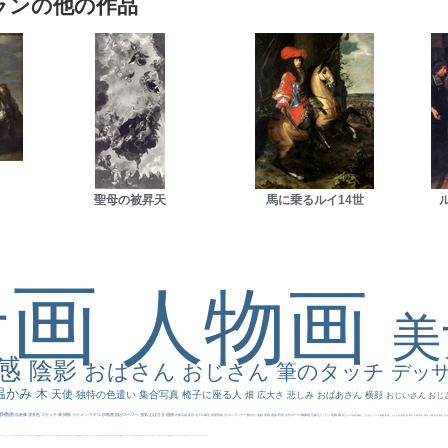
ランの他の作品
聖母の被昇天
馬に乗るルイ14世
景画
人物画
感
陰影
おばさん
おじさん
筆のタッチ
デッ
温かみ
木
天使
独特の色遣い
集合写真
椅子に座る人
畑
広大さ
悲しみ
おばあさん
横顔
おじいさん
おじ
静物画
自画像
雪景色
スケッチ
林
掃除
イケメン
リアル
宗教画
肌がスベスベ
強気
おばさま
植物
作家写真
夜景
モデル体型
部屋写真
川
ロングヘアー
鮮やか
油絵
英雄
家族
野原
古代ローマ
胸像画
荘厳
びっくり
花畑
橋
花
カメラ目線
補色
こっち見んな
キス
庭園
部屋
こんにちわ
素描
塔
青空
工場
巨木
青年
太陽
壮大
着衣
古
道
レンブラント・
sekkusu
暖かい
バブみ
靴下
ショッキング
人物が
クリアな空気感
黄色の太陽
じゃがいも
お墓
イケおじ
＃推しの絵
孔雀 天使
ホラー
気が強そう
ローマ皇帝
風車
港
エロ
これしか勝たん
リラックス
王子
厳しい表情
男性
船
こっちみんな
＃尊すぎて死にそう
聖書
セットがうまくいかない
天国 天使
王
本
美人画
カウボーイハット
海岸
帽子
こっち見るな
＃My Favirite
風景が
天国
イギリス
スーツ
精細
メイド
顔無し
オナニーおかず
＃オワーズ川カッコ良すぎ