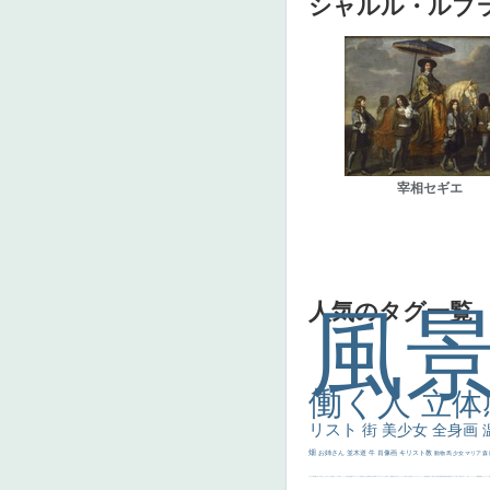
シャルル・ルブ
宰相セギエ
人気のタグ一覧
風
働く人
立体
リスト
街
美少女
全身画
畑
お姉さん
並木道
牛
肖像画
キリスト教
動物
馬
少女
マリア
森
士
マダム
配給
嫌な目つき
色
w]
こっち見てない
色白
聖セシリア
白馬
かっこいい女性
座る
画質
last
ヴィーナス
剣
哀愁
白人少女
食事中
山本芳翠
麦
alciato
ハーレム
女神
ローマ教皇
奥行き
火起こし
シスター
東方の三博士
雪
114514
かっこいい
受胎告知
天から覗き込む顔
設計図
挿絵
群衆
親子
裸婦
可愛い
ピサロ
美人
＃名画で学ぶ「たるみ」
ニーソックス
躍動感
黄色
こわい
コート
畦