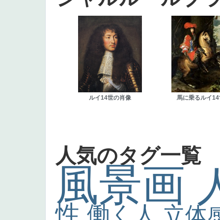
ルイ14世の肖像
馬に乗るルイ14
人気のタグ一覧
風景画
性
働く人
立体