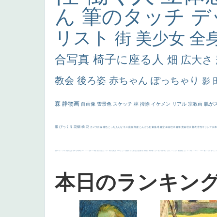
ん
筆のタッチ
デ
リスト
街
美少女
全
合写真
椅子に座る人
畑
広大さ
教会
後ろ姿
赤ちゃん
ぽっちゃり
影
森
静物画
自画像
雪景色
スケッチ
林
掃除
イケメン
リアル
宗教画
肌が
厳
びっくり
花畑
橋
花
カメラ目線
補色
こっち見んな
キス
庭園
部屋
こんにちわ
素描
塔
青空
工場
巨木
青年
太陽
壮大
着衣
古代ギリシア
日
画質
last
ヴィーナス
剣
哀愁
白人少女
食事中
山本芳翠
麦
alciato
ハーレム
女神
ローマ教皇
奥行き
火起こし
シスター
東方の三博士
雪
114514
かっこいい
受胎告知
天から覗き込む顔
設計図
挿絵
群衆
親子
裸婦
可愛い
ピサロ
美人
＃名画で学ぶ「たるみ」
ニーソックス
躍動感
黄色
こわい
コート
畦道
レンブラント・
sekkusu
暖かい
バブみ
靴下
ショッ
本日のランキン