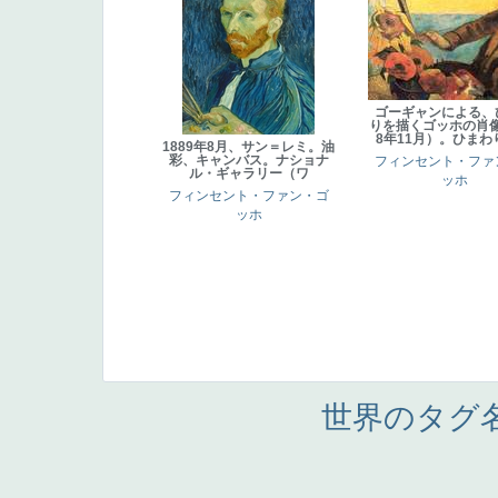
ゴーギャンによる、
りを描くゴッホの肖像
8年11月）。ひまわ
1889年8月、サン＝レミ。油
彩、キャンバス。ナショナ
フィンセント・ファ
ル・ギャラリー（ワ
ッホ
フィンセント・ファン・ゴ
ッホ
世界のタグ