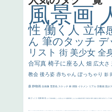
風景画
性
働く人
立体
ん
筆のタッチ
デ
リスト
街
美少女
全
合写真
椅子に座る人
畑
広大さ
教会
後ろ姿
赤ちゃん
ぽっちゃり
影
森
静物画
自画像
雪景色
スケッチ
林
掃除
イケメン
リアル
宗教画
肌が
厳
びっくり
花畑
橋
花
カメラ目線
補色
こっち見んな
キス
庭園
部屋
こんにちわ
素描
塔
青空
工場
巨木
青年
太陽
壮大
着衣
古代ギリシア
日
画質
last
ヴィーナス
剣
哀愁
白人少女
食事中
山本芳翠
麦
alciato
ハーレム
女神
ローマ教皇
奥行き
火起こし
シスター
東方の三博士
雪
114514
かっこいい
受胎告知
天から覗き込む顔
設計図
挿絵
群衆
親子
裸婦
可愛い
ピサロ
美人
＃名画で学ぶ「たるみ」
ニーソックス
躍動感
黄色
こわい
コート
畦道
レンブラント・
sekkusu
暖かい
バブみ
靴下
ショッ