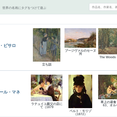
世界の名画にタグをつけて遊ぶ
・ピサロ
ブージヴァルのセーヌ
河
The Woods 
立ち話
ール・マネ
草上の昼食（
ラテュイユ親父の店に
63、オル
て（1879
ベルト・モリゾ
（1872）