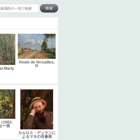
Route de Versailles,
R
at Marly
1862-
セー美
カルロス・デュランに
よるマネの肖像画