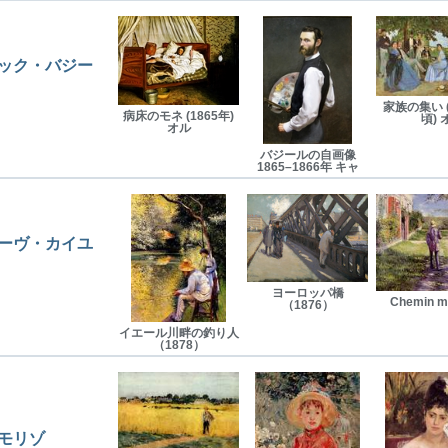
ック・バジー
家族の集い (
病床のモネ (1865年)
頃) 
オル
バジールの自画像
1865–1866年 キャ
ーヴ・カイユ
ヨーロッパ橋
Chemin m
（1876）
イエール川畔の釣り人
（1878）
モリゾ