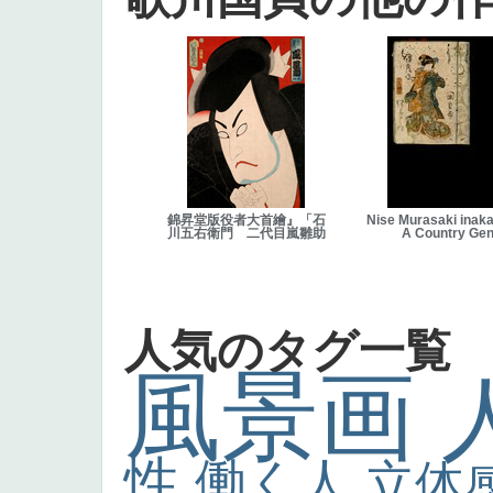
錦昇堂版役者大首繪』「石
Nise Murasaki inaka
川五右衛門 二代目嵐雛助
A Country Gen
人気のタグ一覧
風景画
性
働く人
立体