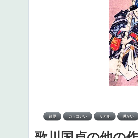
歌川国貞の他の