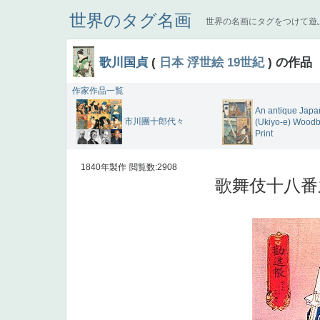
世界のタグ名画
世界の名画にタグをつけて遊
歌川国貞
(
日本
浮世絵
19世紀
) の作品
作家作品一覧
An antique Jap
市川團十郎代々
(Ukiyo-e) Woodb
Print
1840年製作
閲覧数:2908
歌舞伎十八番