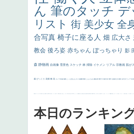
ん
筆のタッチ
デ
リスト
街
美少女
全
合写真
椅子に座る人
畑
広大さ
教会
後ろ姿
赤ちゃん
ぽっちゃり
影
森
静物画
自画像
雪景色
スケッチ
林
掃除
イケメン
リアル
宗教画
肌が
厳
びっくり
花畑
橋
花
カメラ目線
補色
こっち見んな
キス
庭園
部屋
こんにちわ
素描
塔
青空
工場
巨木
青年
太陽
壮大
着衣
古代ギリシア
日
画質
last
ヴィーナス
剣
哀愁
白人少女
食事中
山本芳翠
麦
alciato
ハーレム
女神
ローマ教皇
奥行き
火起こし
シスター
東方の三博士
雪
114514
かっこいい
受胎告知
天から覗き込む顔
設計図
挿絵
群衆
親子
裸婦
可愛い
ピサロ
美人
＃名画で学ぶ「たるみ」
ニーソックス
躍動感
黄色
こわい
コート
畦道
レンブラント・
sekkusu
暖かい
バブみ
靴下
ショッ
本日のランキン