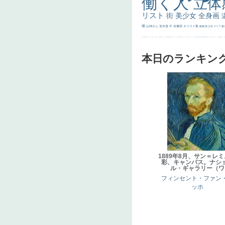
働く人
立体
リスト
街
美少女
全身画
畑
お姉さん
並木道
牛
肖像画
キリスト教
動物
馬
少女
マリア
森
士
マダム
配給
嫌な目つき
色
w]
こっち見てない
色白
聖セシリア
白馬
かっこいい女性
座る
画質
last
ヴィーナス
剣
哀愁
白人少女
食事中
山本芳翠
麦
alciato
ハーレム
女神
ローマ教皇
奥行き
火起こし
シスター
東方の三博士
雪
114514
かっこいい
受胎告知
天から覗き込む顔
設計図
挿絵
群衆
親子
裸婦
可愛い
ピサロ
美人
＃名画で学ぶ「たるみ」
ニーソックス
躍動感
黄色
こわい
コート
畦
本日のランキン
1889年8月、サン＝レ
彩、キャンバス。ナシ
ル・ギャラリー（ワ
フィンセント・ファン
ッホ