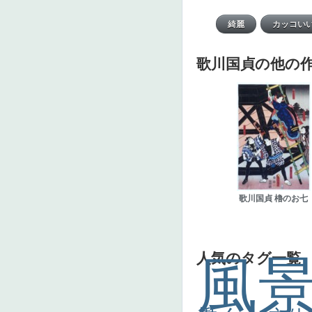
歌川国貞の他の
歌川国貞 櫓のお七
人気のタグ一覧
風