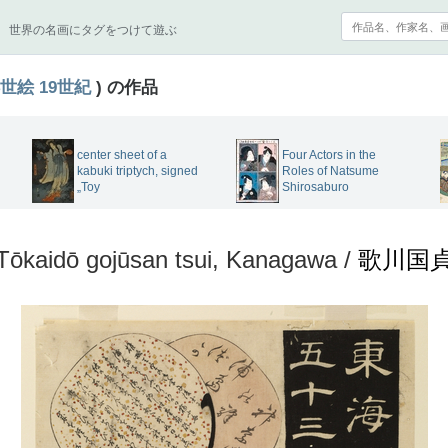
世界の名画にタグをつけて遊ぶ
世絵
19世紀
) の作品
center sheet of a
Four Actors in the
kabuki triptych, signed
Roles of Natsume
„Toy
Shirosaburo
Tōkaidō gojūsan tsui, Kanagawa /
歌川国