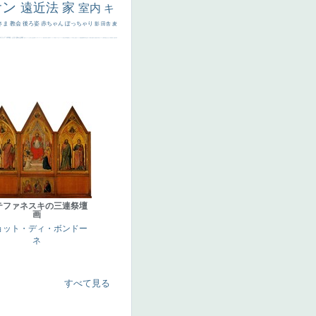
サン
遠近法
家
室内
キ
さま
教会
後ろ姿
赤ちゃん
ぽっちゃり
影
田舎
麦
代ギリシア
日本画
うさぎ
疲れた表情
悪女
フランス
くびれ
祈り
生活
光
弱気
ゴッホ
＃シスレーファン
苦悩
子供
麦わら帽子
駅
コントラスト
野菜
イエス
かわいい
レベチ
魚
美少年
列車
瓶
酒場
セックス
＃我が人生
美女イケメン
理想
悪魔
新聞写真
坊主
寝ている
手
歌川広重
ゆがみ
童顔
空中浮遊
ドラゴン
人物写真
星空
山
ひまわり
富嶽百景
１
お金持ち
騎
テファネスキの三連祭壇
画
ョット・ディ・ボンドー
ネ
すべて見る