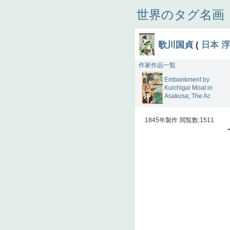
世界のタグ名画
歌川国貞
(
日本
浮
作家作品一覧
Embankment by
Kuichigai Moat in
Asakusa; The Ac
1845年製作
閲覧数:1511