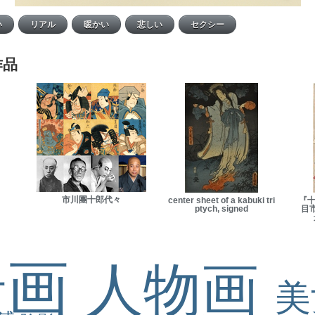
作品
市川團十郎代々
center sheet of a kabuki tri
『十
ptych, signed
目
景画
人物画