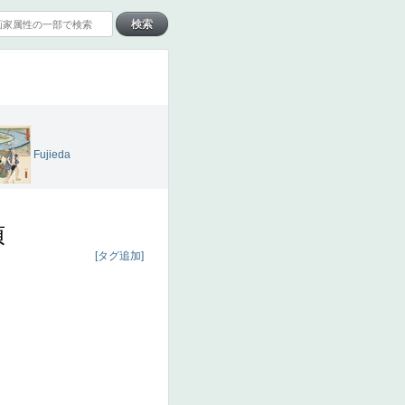
Fujieda
貞
[タグ追加]