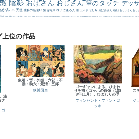
感
陰影
おばさん
おじさん
筆のタッチ
デッ
温かみ
木
天使
独特の色遣い
集合写真
椅子に座る人
畑
広大さ
悲しみ
おばあさん
横顔
おじいさん
おじ
静物画
自画像
雪景色
スケッチ
林
掃除
イケメン
リアル
宗教画
肌がスベスベ
強気
おばさま
植物
作家写真
夜景
モデル体型
部屋写真
川
ロングヘアー
鮮やか
油絵
英雄
家族
野原
古代ローマ
胸像画
荘厳
びっくり
花畑
橋
花
カメラ目線
補色
こっち見んな
キス
庭園
部屋
こんにちわ
素描
塔
青空
工場
巨木
青年
太陽
壮大
着衣
古
道
レンブラント・
sekkusu
暖かい
バブみ
靴下
ショッキング
人物が
クリアな空気感
黄色の太陽
じゃがいも
お墓
イケおじ
＃推しの絵
孔雀 天使
ホラー
気が強そう
ローマ皇帝
風車
港
エロ
これしか勝たん
リラックス
王子
厳しい表情
男性
船
こっちみんな
＃尊すぎて死にそう
聖書
セットがうまくいかない
天国 天使
王
本
美人画
カウボーイハット
海岸
帽子
こっち見るな
＃My Favirite
風景が
天国
イギリス
スーツ
精細
メイド
顔無し
オナニーおかず
＃オワーズ川カッコ良すぎ
グ上位の作品
象引・暫・外郞・六部・不
動・助六・景淸・五郞
ゴーギャンによる、ひまわ
歌川国貞
りを描くゴッホの肖像（188
ス
8年11月）。ひまわりの季
ミ。油
ョナ
フィンセント・ファン・ゴ
ジ
ッホ
・ゴ