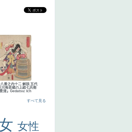
八番之内十二 解脱 五代
市川海老蔵の上総七兵衛
景清』Gedatsu: Ich
すべて見る
美女
女性