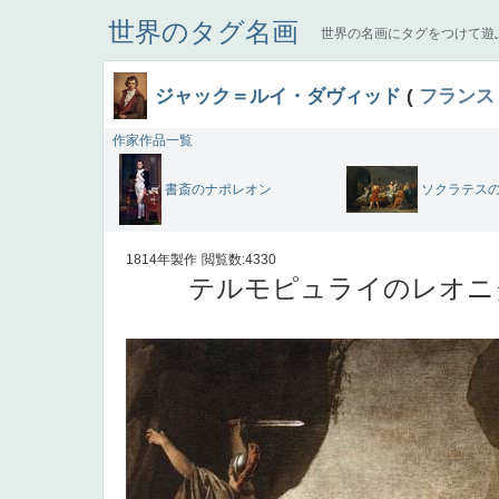
世界のタグ名画
世界の名画にタグをつけて遊
ジャック＝ルイ・ダヴィッド
(
フランス
作家作品一覧
書斎のナポレオン
ソクラテス
1814年製作
閲覧数:4330
テルモピュライのレオニダ