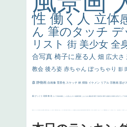
風景画
性
働く人
立体
ん
筆のタッチ
デ
リスト
街
美少女
全
合写真
椅子に座る人
畑
広大さ
教会
後ろ姿
赤ちゃん
ぽっちゃり
影
森
静物画
自画像
雪景色
スケッチ
林
掃除
イケメン
リアル
宗教画
肌が
厳
びっくり
花畑
橋
花
カメラ目線
補色
こっち見んな
キス
庭園
部屋
こんにちわ
素描
塔
青空
工場
巨木
青年
太陽
壮大
着衣
古代ギリシア
日
画質
last
ヴィーナス
剣
哀愁
白人少女
食事中
山本芳翠
麦
alciato
ハーレム
女神
ローマ教皇
奥行き
火起こし
シスター
東方の三博士
雪
114514
かっこいい
受胎告知
天から覗き込む顔
設計図
挿絵
群衆
親子
裸婦
可愛い
ピサロ
美人
＃名画で学ぶ「たるみ」
ニーソックス
躍動感
黄色
こわい
コート
畦道
レンブラント・
sekkusu
暖かい
バブみ
靴下
ショッ