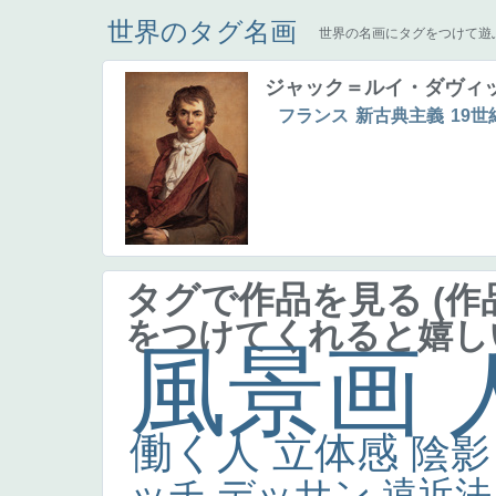
世界のタグ名画
世界の名画にタグをつけて遊
ジャック＝ルイ・ダヴィ
フランス
新古典主義
19世
タグで作品を見る
(
をつけてくれると嬉し
風景画
働く人
立体感
陰
ッチ
デッサン
遠近