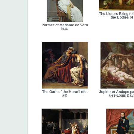
The Lictors Bring to
the Bodies of
Portrait of Madame de Vern
inac
The Oath of the Horatii (det
Jupiter et Antiope p
ail)
ues-Louis Dav