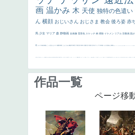
画
温かみ
木
天使
独特の色遣い
ん
横顔
おじいさん
おじさま
教会
後ろ姿
赤
馬
少女
マリア
森
静物画
自画像
雪景色
スケッチ
林
掃除
イケメン
リアル
宗教画
肌
花
カメラ目線
補色
こっち見んな
キス
庭園
部屋
こんにちわ
素描
塔
青空
工場
巨木
青年
太陽
壮大
着衣
古代ギリシア
日本画
うさぎ
疲れた表情
悪女
フランス
くびれ
祈り
生活
光
弱気
ゴッホ
＃シスレーファン
苦悩
子
の三博士
雪
114514
かっこいい
受胎告知
天から覗き込む顔
設計図
挿絵
群衆
親子
裸婦
可愛い
ピサロ
美人
＃名画で学ぶ「たるみ」
ニーソックス
躍動感
黄色
こわい
コート
畦道
レンブラント・
sekkusu
暖かい
バブみ
靴下
ショッキング
人物が
クリアな空気感
黄色の太陽
じゃがいも
お墓
イケおじ
＃推しの絵
孔雀 天使
ホラー
気が強そう
ローマ皇
作品一覧
ページ移動