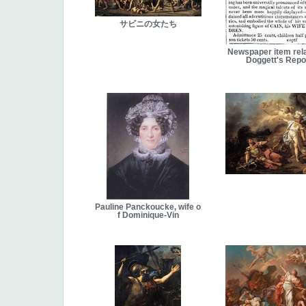
サビニの女たち
Newspaper item rela
Doggett's Rep
Pauline Panckoucke, wife o
f Dominique-Vin