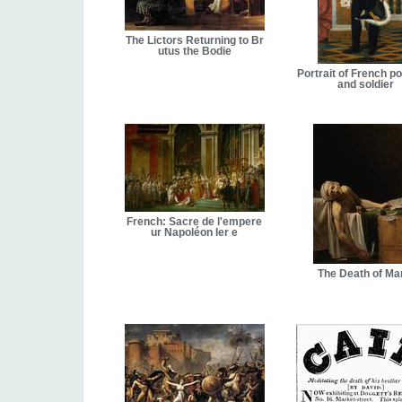
The Lictors Returning to Br
utus the Bodie
Portrait of French pol
and soldier
French: Sacre de l'empere
ur Napoléon Ier e
The Death of Ma