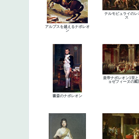
テルモピュライのレ
ス
アルプスを越えるナポレオ
ン
皇帝ナポレオン1世
ョゼフィーヌの戴
書斎のナポレオン