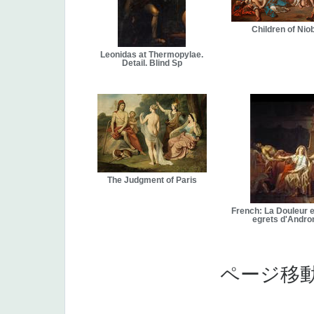
Children of Nio
Leonidas at Thermopylae.
Detail. Blind Sp
The Judgment of Paris
French: La Douleur e
egrets d'Andr
ページ移動