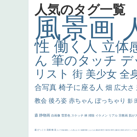
人気のタグ一覧
風景画
性
働く人
立体
ん
筆のタッチ
デ
リスト
街
美少女
全
合写真
椅子に座る人
畑
広大さ
教会
後ろ姿
赤ちゃん
ぽっちゃり
影
森
静物画
自画像
雪景色
スケッチ
林
掃除
イケメン
リアル
宗教画
肌が
厳
びっくり
花畑
橋
花
カメラ目線
補色
こっち見んな
キス
庭園
部屋
こんにちわ
素描
塔
青空
工場
巨木
青年
太陽
壮大
着衣
古代ギリシア
日