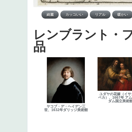
レンブラント・
品
ユダヤの花嫁（イサ
ベカ）、1667年 ア
ダム国立美術
ヤコブ・デ・ヘイデン三
世、1632年ダリッジ美術館