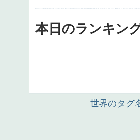
画質
last
ヴィーナス
剣
哀愁
白人少女
食事中
山本芳翠
麦
alciato
ハーレム
女神
ローマ教皇
奥行き
火起こし
シスター
東方の三博士
雪
114514
かっこいい
受胎告知
天から覗き込む顔
設計図
挿絵
群衆
親子
裸婦
可愛い
ピサロ
美人
＃名画で学ぶ「たるみ」
ニーソックス
躍動感
黄色
こわい
コート
畦道
レンブラント・
sekkusu
暖かい
バブみ
靴下
ショッ
本日のランキン
世界のタグ