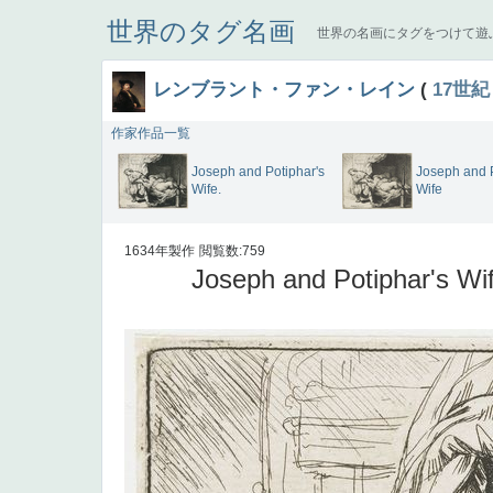
世界のタグ名画
世界の名画にタグをつけて遊
レンブラント・ファン・レイン
(
17世紀
作家作品一覧
Joseph and Potiphar's
Joseph and P
Wife.
Wife
1634年製作
閲覧数:759
Joseph and Potiphar's Wi