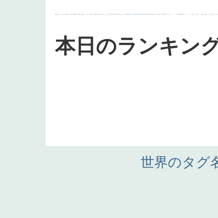
画質
last
ヴィーナス
剣
哀愁
白人少女
食事中
山本芳翠
麦
alciato
ハーレム
女神
ローマ教皇
奥行き
火起こし
シスター
東方の三博士
雪
114514
かっこいい
受胎告知
天から覗き込む顔
設計図
挿絵
群衆
親子
裸婦
可愛い
ピサロ
美人
＃名画で学ぶ「たるみ」
ニーソックス
躍動感
黄色
こわい
コート
畦道
レンブラント・
sekkusu
暖かい
バブみ
靴下
ショッ
本日のランキン
世界のタグ