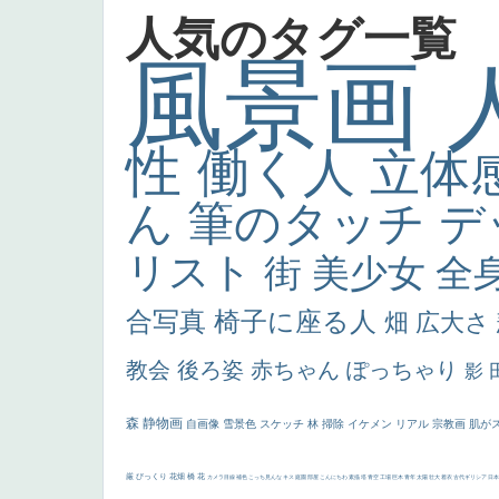
人気のタグ一覧
風景画
性
働く人
立体
ん
筆のタッチ
デ
リスト
街
美少女
全
合写真
椅子に座る人
畑
広大さ
教会
後ろ姿
赤ちゃん
ぽっちゃり
影
森
静物画
自画像
雪景色
スケッチ
林
掃除
イケメン
リアル
宗教画
肌が
厳
びっくり
花畑
橋
花
カメラ目線
補色
こっち見んな
キス
庭園
部屋
こんにちわ
素描
塔
青空
工場
巨木
青年
太陽
壮大
着衣
古代ギリシア
日