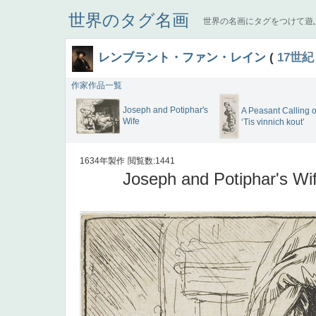
世界のタグ名画
世界の名画にタグをつけて遊
レンブラント・ファン・レイン
(
17世紀
作家作品一覧
Joseph and Potiphar's
A Peasant Calling o
Wife
‘Tis vinnich kout’
1634年製作
閲覧数:1441
Joseph and Potiphar's Wi