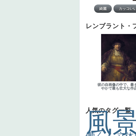
レンブラント・
彼の自画像の中で、最
やかで最も壮大な作
人気のタグ一覧
風
働く人