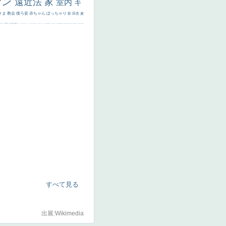
サン
遠近法
家
室内
キ
さま
教会
後ろ姿
赤ちゃん
ぽっちゃり
影
田舎
麦
代ギリシア
日本画
うさぎ
疲れた表情
悪女
フランス
くびれ
祈り
生活
光
弱気
ゴッホ
＃シスレーファン
苦悩
子供
麦わら帽子
駅
コントラスト
野菜
イエス
かわいい
レベチ
魚
美少年
列車
瓶
酒場
セックス
＃我が人生
美女イケメン
理想
悪魔
新聞写真
坊主
寝ている
手
歌川広重
ゆがみ
童顔
空中浮遊
ドラゴン
人物写真
星空
山
ひまわり
富嶽百景
１
お金持ち
騎
すべて見る
出展:Wikimedia