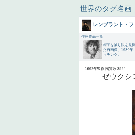
世界のタグ名画
レンブラント・フ
作家作品一覧
帽子を被り眼を見
た自画像、1630年
ッチング。
1662年製作
閲覧数:3524
ゼウクシ