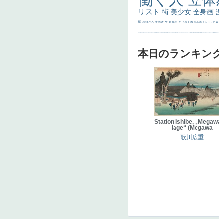
立体
リスト
街
美少女
全身画
畑
お姉さん
並木道
牛
肖像画
キリスト教
動物
馬
少女
マリア
森
士
マダム
配給
嫌な目つき
色
w]
こっち見てない
色白
聖セシリア
白馬
かっこいい女性
座る
画質
last
ヴィーナス
剣
哀愁
白人少女
食事中
山本芳翠
麦
alciato
ハーレム
女神
ローマ教皇
奥行き
火起こし
シスター
東方の三博士
雪
114514
かっこいい
受胎告知
天から覗き込む顔
設計図
挿絵
群衆
親子
裸婦
可愛い
ピサロ
美人
＃名画で学ぶ「たるみ」
ニーソックス
躍動感
黄色
こわい
コート
畦
本日のランキン
Station Ishibe, „Megawa
lage“ (Megawa
歌川広重