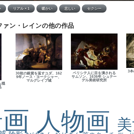
ファン・レインの他の作品
3本
ペリシテ人に目を潰される
30枚の銀貨を返すユダ、162
サムソン、1636年 シュテー
9年ノース・ヨークシャー、
デル美術研究所
マルグレイブ城
も穏
品
景画
人物画