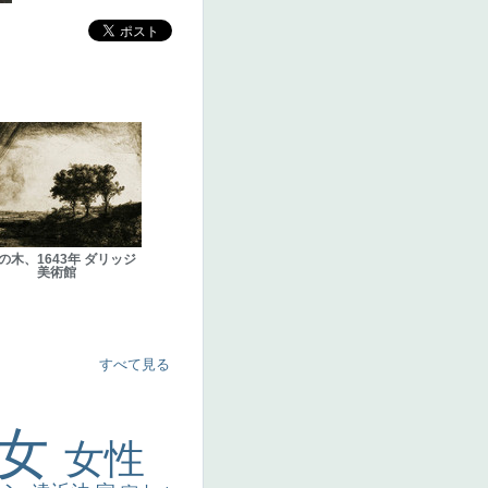
の木、1643年 ダリッジ
美術館
すべて見る
美女
女性