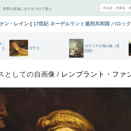
世界の名画にタグをつけて遊ぶ
ァン・レイン
(
17世紀
ネーデルラント連邦共和国
バロック
開い
ガラリアの海の嵐（英
ダナエ
。エ
語版）
スとしての自画像 /
レンブラント・ファ