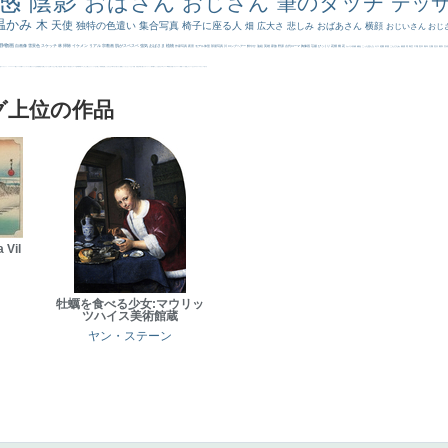
感
陰影
おばさん
おじさん
筆のタッチ
デッ
温かみ
木
天使
独特の色遣い
集合写真
椅子に座る人
畑
広大さ
悲しみ
おばあさん
横顔
おじいさん
おじ
静物画
自画像
雪景色
スケッチ
林
掃除
イケメン
リアル
宗教画
肌がスベスベ
強気
おばさま
植物
作家写真
夜景
モデル体型
部屋写真
川
ロングヘアー
鮮やか
油絵
英雄
家族
野原
古代ローマ
胸像画
荘厳
びっくり
花畑
橋
花
カメラ目線
補色
こっち見んな
キス
庭園
部屋
こんにちわ
素描
塔
青空
工場
巨木
青年
太陽
壮大
着衣
古
道
レンブラント・
sekkusu
暖かい
バブみ
靴下
ショッキング
人物が
クリアな空気感
黄色の太陽
じゃがいも
お墓
イケおじ
＃推しの絵
孔雀 天使
ホラー
気が強そう
ローマ皇帝
風車
港
エロ
これしか勝たん
リラックス
王子
厳しい表情
男性
船
こっちみんな
＃尊すぎて死にそう
聖書
セットがうまくいかない
天国 天使
王
本
美人画
カウボーイハット
海岸
帽子
こっち見るな
＃My Favirite
風景が
天国
イギリス
スーツ
精細
メイド
顔無し
オナニーおかず
＃オワーズ川カッコ良すぎ
グ上位の作品
 Vil
牡蠣を食べる少女:マウリッ
ツハイス美術館蔵
ヤン・ステーン