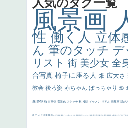
人気のタグ一覧
風景画
性
働く人
立体
ん
筆のタッチ
デ
リスト
街
美少女
全
合写真
椅子に座る人
畑
広大さ
教会
後ろ姿
赤ちゃん
ぽっちゃり
影
森
静物画
自画像
雪景色
スケッチ
林
掃除
イケメン
リアル
宗教画
肌が
厳
びっくり
花畑
橋
花
カメラ目線
補色
こっち見んな
キス
庭園
部屋
こんにちわ
素描
塔
青空
工場
巨木
青年
太陽
壮大
着衣
古代ギリシア
日