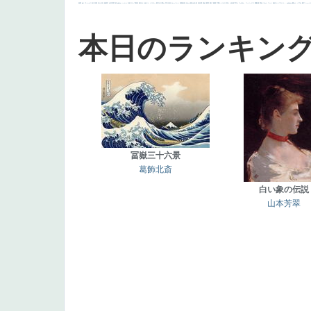
画質
last
ヴィーナス
剣
哀愁
白人少女
食事中
山本芳翠
麦
alciato
ハーレム
女神
ローマ教皇
奥行き
火起こし
シスター
東方の三博士
雪
114514
かっこいい
受胎告知
天から覗き込む顔
設計図
挿絵
群衆
親子
裸婦
可愛い
ピサロ
美人
＃名画で学ぶ「たるみ」
ニーソックス
躍動感
黄色
こわい
コート
畦道
レンブラント・
sekkusu
暖かい
バブみ
靴下
ショッ
本日のランキン
冨嶽三十六景
葛飾北斎
白い象の伝説
山本芳翠