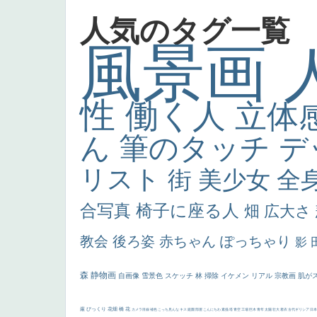
人気のタグ一覧
風景画
性
働く人
立体
ん
筆のタッチ
デ
リスト
街
美少女
全
合写真
椅子に座る人
畑
広大さ
教会
後ろ姿
赤ちゃん
ぽっちゃり
影
森
静物画
自画像
雪景色
スケッチ
林
掃除
イケメン
リアル
宗教画
肌が
厳
びっくり
花畑
橋
花
カメラ目線
補色
こっち見んな
キス
庭園
部屋
こんにちわ
素描
塔
青空
工場
巨木
青年
太陽
壮大
着衣
古代ギリシア
日