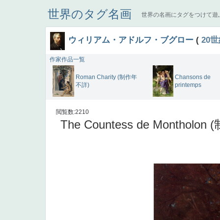
世界のタグ名画
世界の名画にタグをつけて遊
ウィリアム・アドルフ・ブグロー
(
20
作家作品一覧
Roman Charity (制作年
Chansons de
不詳)
printemps
閲覧数:2210
The Countess de Montholo