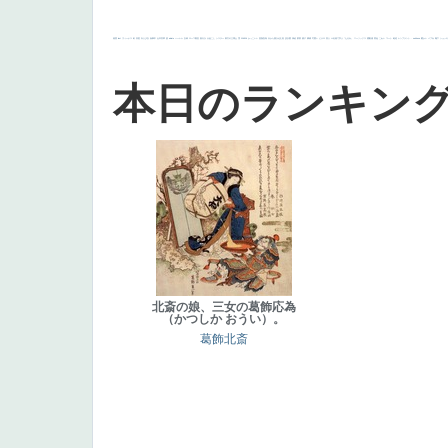
画質
last
ヴィーナス
剣
哀愁
白人少女
食事中
山本芳翠
麦
alciato
ハーレム
女神
ローマ教皇
奥行き
火起こし
シスター
東方の三博士
雪
114514
かっこいい
受胎告知
天から覗き込む顔
設計図
挿絵
群衆
親子
裸婦
可愛い
ピサロ
美人
＃名画で学ぶ「たるみ」
ニーソックス
躍動感
黄色
こわい
コート
畦道
レンブラント・
sekkusu
暖かい
バブみ
靴下
ショッ
本日のランキン
北斎の娘、三女の葛飾応為
（かつしか おうい）。
葛飾北斎