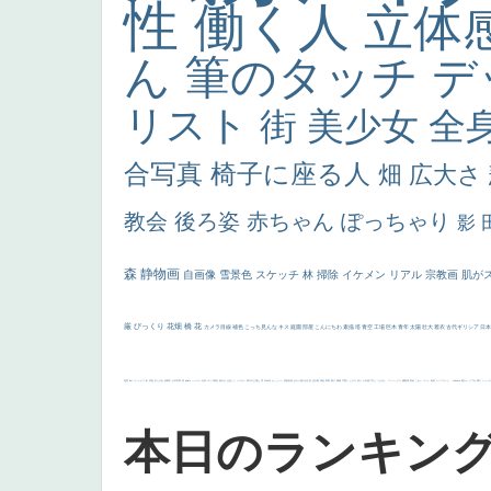
性
働く人
立体
ん
筆のタッチ
デ
リスト
街
美少女
全
合写真
椅子に座る人
畑
広大さ
教会
後ろ姿
赤ちゃん
ぽっちゃり
影
森
静物画
自画像
雪景色
スケッチ
林
掃除
イケメン
リアル
宗教画
肌が
厳
びっくり
花畑
橋
花
カメラ目線
補色
こっち見んな
キス
庭園
部屋
こんにちわ
素描
塔
青空
工場
巨木
青年
太陽
壮大
着衣
古代ギリシア
日
画質
last
ヴィーナス
剣
哀愁
白人少女
食事中
山本芳翠
麦
alciato
ハーレム
女神
ローマ教皇
奥行き
火起こし
シスター
東方の三博士
雪
114514
かっこいい
受胎告知
天から覗き込む顔
設計図
挿絵
群衆
親子
裸婦
可愛い
ピサロ
美人
＃名画で学ぶ「たるみ」
ニーソックス
躍動感
黄色
こわい
コート
畦道
レンブラント・
sekkusu
暖かい
バブみ
靴下
ショッ
本日のランキン