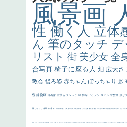
風景画
性
働く人
立体
ん
筆のタッチ
デ
リスト
街
美少女
全
合写真
椅子に座る人
畑
広大さ
教会
後ろ姿
赤ちゃん
ぽっちゃり
影
森
静物画
自画像
雪景色
スケッチ
林
掃除
イケメン
リアル
宗教画
肌が
厳
びっくり
花畑
橋
花
カメラ目線
補色
こっち見んな
キス
庭園
部屋
こんにちわ
素描
塔
青空
工場
巨木
青年
太陽
壮大
着衣
古代ギリシア
日
画質
last
ヴィーナス
剣
哀愁
白人少女
食事中
山本芳翠
麦
alciato
ハーレム
女神
ローマ教皇
奥行き
火起こし
シスター
東方の三博士
雪
114514
かっこいい
受胎告知
天から覗き込む顔
設計図
挿絵
群衆
親子
裸婦
可愛い
ピサロ
美人
＃名画で学ぶ「たるみ」
ニーソックス
躍動感
黄色
こわい
コート
畦道
レンブラント・
sekkusu
暖かい
バブみ
靴下
ショッ