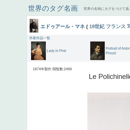
世界のタグ名画
世界の名画にタグをつけて遊
エドゥアール・マネ
(
19世紀
フランス
作家作品一覧
Portrait of Anto
Lady in Pink
Proust
1874年製作
閲覧数:2466
Le Polichinell