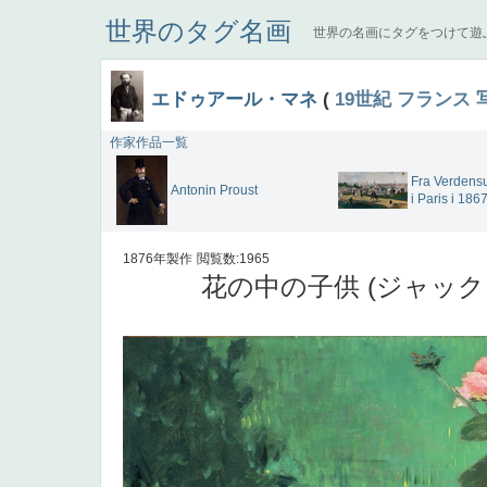
世界のタグ名画
世界の名画にタグをつけて遊
エドゥアール・マネ
(
19世紀
フランス
作家作品一覧
Fra Verdensu
Antonin Proust
i Paris i 186
1876年製作
閲覧数:1965
花の中の子供 (ジャック