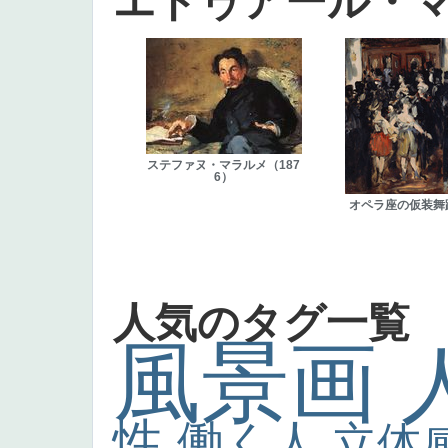
エドゥアール・
ステファヌ・マラルメ（187
6）
オペラ座の仮装舞
人気のタグ一覧
風景画
性
働く人
立体