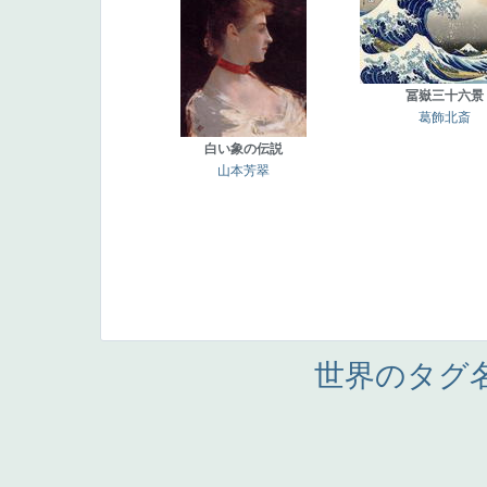
冨嶽三十六景
葛飾北斎
白い象の伝説
山本芳翠
世界のタグ