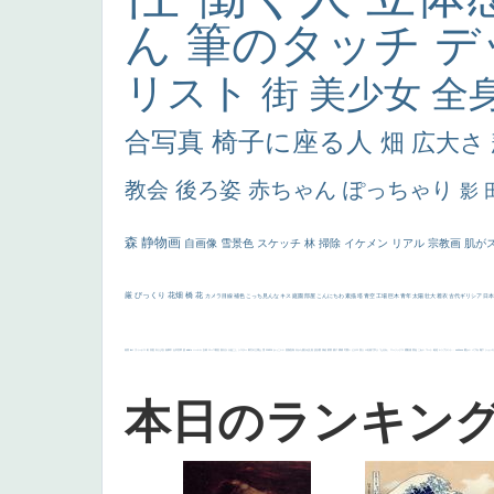
ん
筆のタッチ
デ
リスト
街
美少女
全
合写真
椅子に座る人
畑
広大さ
教会
後ろ姿
赤ちゃん
ぽっちゃり
影
森
静物画
自画像
雪景色
スケッチ
林
掃除
イケメン
リアル
宗教画
肌が
厳
びっくり
花畑
橋
花
カメラ目線
補色
こっち見んな
キス
庭園
部屋
こんにちわ
素描
塔
青空
工場
巨木
青年
太陽
壮大
着衣
古代ギリシア
日
画質
last
ヴィーナス
剣
哀愁
白人少女
食事中
山本芳翠
麦
alciato
ハーレム
女神
ローマ教皇
奥行き
火起こし
シスター
東方の三博士
雪
114514
かっこいい
受胎告知
天から覗き込む顔
設計図
挿絵
群衆
親子
裸婦
可愛い
ピサロ
美人
＃名画で学ぶ「たるみ」
ニーソックス
躍動感
黄色
こわい
コート
畦道
レンブラント・
sekkusu
暖かい
バブみ
靴下
ショッ
本日のランキン