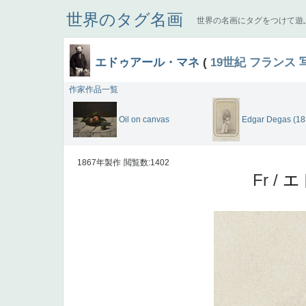
世界のタグ名画
世界の名画にタグをつけて遊
エドゥアール・マネ
(
19世紀
フランス
作家作品一覧
Oil on canvas
Edgar Degas (1
1867年製作
閲覧数:1402
Fr /
エ