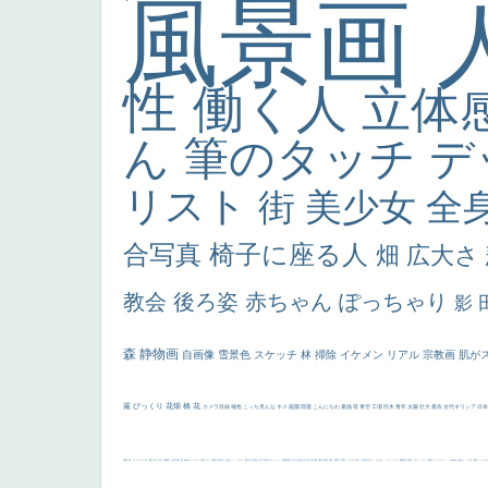
風景画
性
働く人
立体
ん
筆のタッチ
デ
リスト
街
美少女
全
合写真
椅子に座る人
畑
広大さ
教会
後ろ姿
赤ちゃん
ぽっちゃり
影
森
静物画
自画像
雪景色
スケッチ
林
掃除
イケメン
リアル
宗教画
肌が
厳
びっくり
花畑
橋
花
カメラ目線
補色
こっち見んな
キス
庭園
部屋
こんにちわ
素描
塔
青空
工場
巨木
青年
太陽
壮大
着衣
古代ギリシア
日
画質
last
ヴィーナス
剣
哀愁
白人少女
食事中
山本芳翠
麦
alciato
ハーレム
女神
ローマ教皇
奥行き
火起こし
シスター
東方の三博士
雪
114514
かっこいい
受胎告知
天から覗き込む顔
設計図
挿絵
群衆
親子
裸婦
可愛い
ピサロ
美人
＃名画で学ぶ「たるみ」
ニーソックス
躍動感
黄色
こわい
コート
畦道
レンブラント・
sekkusu
暖かい
バブみ
靴下
ショッ