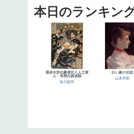
本日のランキン
通俗水滸伝豪傑百八人之壹
白い象の伝説
人・浪裡白跳張順
山本芳翠
歌川国芳