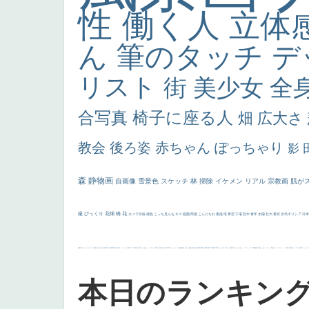
性
働く人
立体
ん
筆のタッチ
デ
リスト
街
美少女
全
合写真
椅子に座る人
畑
広大さ
教会
後ろ姿
赤ちゃん
ぽっちゃり
影
森
静物画
自画像
雪景色
スケッチ
林
掃除
イケメン
リアル
宗教画
肌が
厳
びっくり
花畑
橋
花
カメラ目線
補色
こっち見んな
キス
庭園
部屋
こんにちわ
素描
塔
青空
工場
巨木
青年
太陽
壮大
着衣
古代ギリシア
日
画質
last
ヴィーナス
剣
哀愁
白人少女
食事中
山本芳翠
麦
alciato
ハーレム
女神
ローマ教皇
奥行き
火起こし
シスター
東方の三博士
雪
114514
かっこいい
受胎告知
天から覗き込む顔
設計図
挿絵
群衆
親子
裸婦
可愛い
ピサロ
美人
＃名画で学ぶ「たるみ」
ニーソックス
躍動感
黄色
こわい
コート
畦道
レンブラント・
sekkusu
暖かい
バブみ
靴下
ショッ
本日のランキン