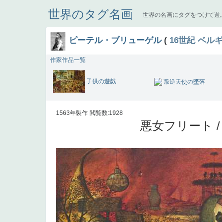
世界のタグ名画
世界の名画にタグをつけて遊
ピーテル・ブリューゲル
(
16世紀
ベル
作家作品一覧
子供の遊戯
叛逆天使の墜落
1563年製作
閲覧数:1928
悪女フリート 