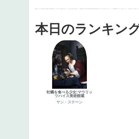
画質
last
ヴィーナス
剣
哀愁
白人少女
食事中
山本芳翠
麦
alciato
ハーレム
女神
ローマ教皇
奥行き
火起こし
シスター
東方の三博士
雪
114514
かっこいい
受胎告知
天から覗き込む顔
設計図
挿絵
群衆
親子
裸婦
可愛い
ピサロ
美人
＃名画で学ぶ「たるみ」
ニーソックス
躍動感
黄色
こわい
コート
畦道
レンブラント・
sekkusu
暖かい
バブみ
靴下
ショッ
本日のランキン
牡蠣を食べる少女:マウリッ
ツハイス美術館蔵
ヤン・ステーン