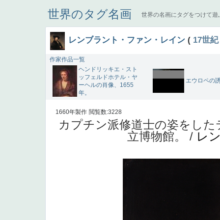
世界のタグ名画
世界の名画にタグをつけて遊
レンブラント・ファン・レイン
(
17世紀
作家作品一覧
ヘンドリッキエ・スト
ッフェルドホテル・ヤ
エウロペの
ーヘルの肖像、1655
年。
1660年製作
閲覧数:3228
カプチン派修道士の姿をしたテ
立博物館。 /
レ