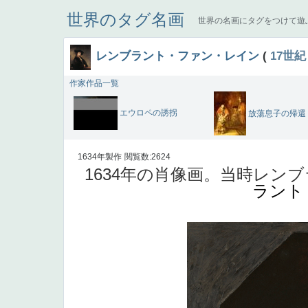
世界のタグ名画
世界の名画にタグをつけて遊
レンブラント・ファン・レイン
(
17世紀
作家作品一覧
エウロペの誘拐
放蕩息子の帰還
1634年製作
閲覧数:2624
1634年の肖像画。当時レン
ラント