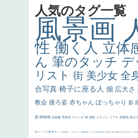
人気のタグ一覧
風景画
性
働く人
立体
ん
筆のタッチ
デ
リスト
街
美少女
全
合写真
椅子に座る人
畑
広大さ
教会
後ろ姿
赤ちゃん
ぽっちゃり
影
森
静物画
自画像
雪景色
スケッチ
林
掃除
イケメン
リアル
宗教画
肌が
厳
びっくり
花畑
橋
花
カメラ目線
補色
こっち見んな
キス
庭園
部屋
こんにちわ
素描
塔
青空
工場
巨木
青年
太陽
壮大
着衣
古代ギリシア
日