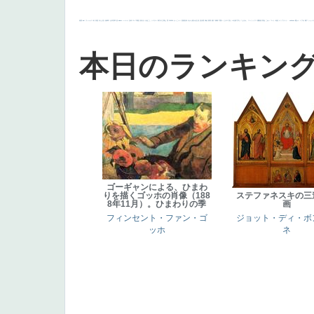
画質
last
ヴィーナス
剣
哀愁
白人少女
食事中
山本芳翠
麦
alciato
ハーレム
女神
ローマ教皇
奥行き
火起こし
シスター
東方の三博士
雪
114514
かっこいい
受胎告知
天から覗き込む顔
設計図
挿絵
群衆
親子
裸婦
可愛い
ピサロ
美人
＃名画で学ぶ「たるみ」
ニーソックス
躍動感
黄色
こわい
コート
畦道
レンブラント・
sekkusu
暖かい
バブみ
靴下
ショッ
本日のランキン
ゴーギャンによる、ひまわ
りを描くゴッホの肖像（188
ステファネスキの三
8年11月）。ひまわりの季
画
フィンセント・ファン・ゴ
ジョット・ディ・ボ
ッホ
ネ