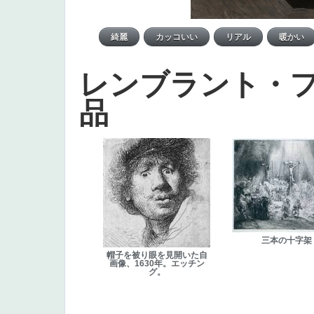
レンブラント・
品
三本の十字架
帽子を被り眼を見開いた自
画像、1630年。エッチン
グ。