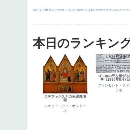
厳
びっくり
花畑
橋
花
カメラ目線
補色
こっち見んな
キス
庭園
部屋
こんにちわ
素描
塔
青空
工場
巨木
青年
太陽
壮大
着衣
古代ギリシア
日
画質
last
ヴィーナス
剣
哀愁
白人少女
食事中
山本芳翠
麦
alciato
ハーレム
女神
ローマ教皇
奥行き
火起こし
シスター
東方の三博士
雪
114514
かっこいい
受胎告知
天から覗き込む顔
設計図
挿絵
群衆
親子
裸婦
可愛い
ピサロ
美人
＃名画で学ぶ「たるみ」
ニーソックス
躍動感
黄色
こわい
コート
畦道
レンブラント・
sekkusu
暖かい
バブみ
靴下
ショッ
本日のランキン
ゴッホの死を報ずる
事（1890年8月7
フィンセント・ファ
ッホ
ステファネスキの三連祭壇
画
ジョット・ディ・ボンドー
ネ