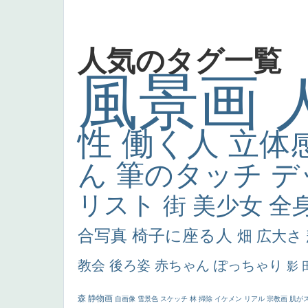
人気のタグ一覧
風景画
性
働く人
立体
ん
筆のタッチ
デ
リスト
街
美少女
全
合写真
椅子に座る人
畑
広大さ
教会
後ろ姿
赤ちゃん
ぽっちゃり
影
森
静物画
自画像
雪景色
スケッチ
林
掃除
イケメン
リアル
宗教画
肌が