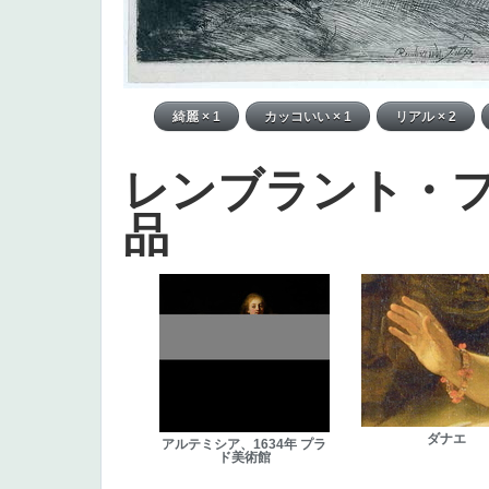
レンブラント・
品
ダナエ
アルテミシア、1634年 プラ
ド美術館