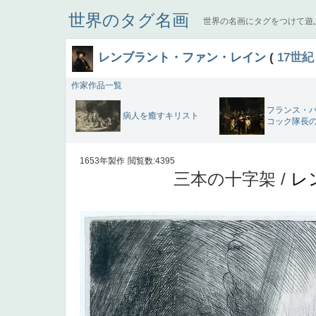
世界のタグ名画
世界の名画にタグをつけて遊
レンブラント・ファン・レイン
(
17世紀
作家作品一覧
フランス・
病人を癒すキリスト
コック隊長
1653年製作
閲覧数:4395
三本の十字架 /
レ