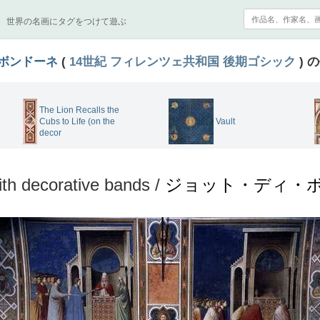
世界の名画にタグをつけて遊ぶ
ボンドーネ
(
14世紀
フィレンツェ共和国
後期ゴシック
) 
The Lion Recalls the
Cubs to Life (on the
Vault
decor
th decorative bands /
ジョット・ディ・