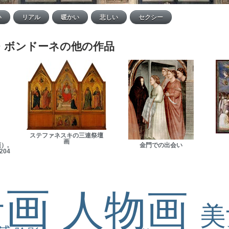
・ボンドーネの他の作品
ステファネスキの三連祭壇
画
）,
金門での出会い
204
景画
人物画