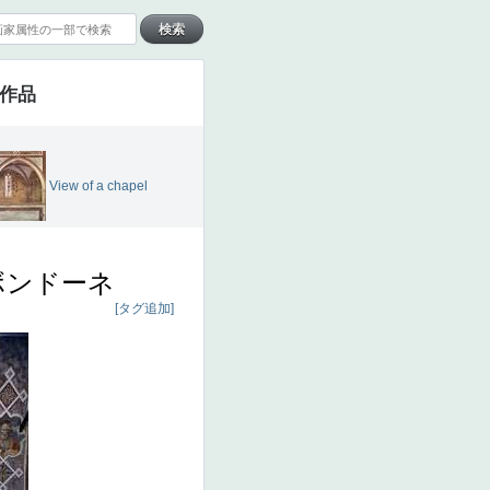
の作品
View of a chapel
ボンドーネ
[タグ追加]