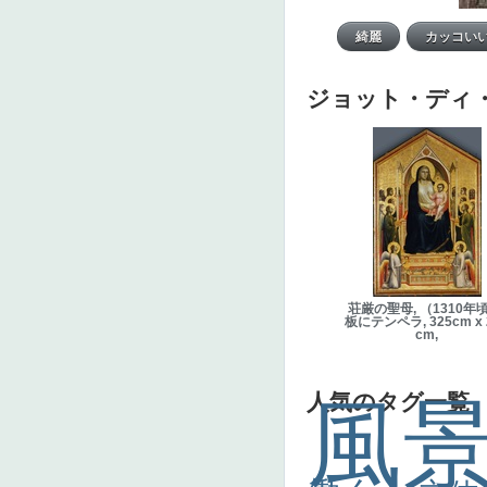
ジョット・ディ
荘厳の聖母, （1310年頃
板にテンペラ, 325cm x 
cm,
人気のタグ一覧
風