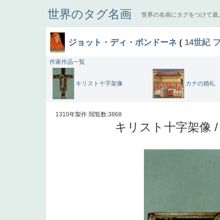
世界のタグ名画
世界の名画にタグをつけて遊
ジョット・ディ・ボンドーネ
(
14世紀
作家作品一覧
キリスト十字架像
カナの婚礼
1310年製作
閲覧数:3868
キリスト十字架像 