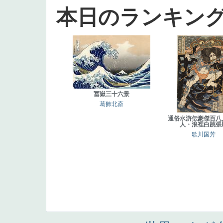
本日のランキン
冨嶽三十六景
葛飾北斎
通俗水滸伝豪傑百八
人・浪裡白跳張
歌川国芳