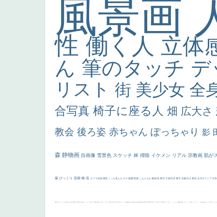
風景画
性
働く人
立体
ん
筆のタッチ
デ
リスト
街
美少女
全
合写真
椅子に座る人
畑
広大さ
教会
後ろ姿
赤ちゃん
ぽっちゃり
影
森
静物画
自画像
雪景色
スケッチ
林
掃除
イケメン
リアル
宗教画
肌が
厳
びっくり
花畑
橋
花
カメラ目線
補色
こっち見んな
キス
庭園
部屋
こんにちわ
素描
塔
青空
工場
巨木
青年
太陽
壮大
着衣
古代ギリシア
日
画質
last
ヴィーナス
剣
哀愁
白人少女
食事中
山本芳翠
麦
alciato
ハーレム
女神
ローマ教皇
奥行き
火起こし
シスター
東方の三博士
雪
114514
かっこいい
受胎告知
天から覗き込む顔
設計図
挿絵
群衆
親子
裸婦
可愛い
ピサロ
美人
＃名画で学ぶ「たるみ」
ニーソックス
躍動感
黄色
こわい
コート
畦道
レンブラント・
sekkusu
暖かい
バブみ
靴下
ショッ